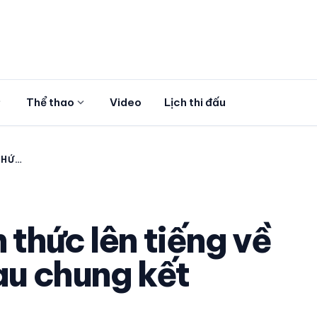
more
expand_more
Thể thao
Video
Lịch thi đấu
THỨC
 LAI
ẾT
thức lên tiếng về
sau chung kết