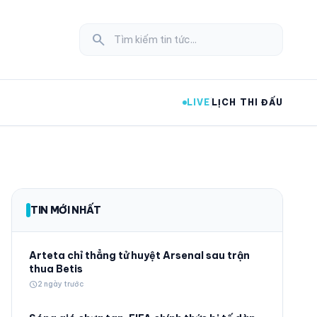
search
LIVE
LỊCH THI ĐẤU
expand_more
TIN MỚI NHẤT
expand_more
Arteta chỉ thẳng tử huyệt Arsenal sau trận
thua Betis
schedule
2 ngày trước
expand_more