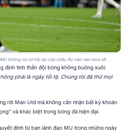
c MU không có cơ hội dự cúp châu Âu nào vào mùa tới
g định tinh thần đội bóng không buông xuôi:
ông phải là ngày tồi tệ. Chúng tôi đã thử mọi
àng rời Man Utd mà không cần nhận bất kỳ khoản
ọng” và khác biệt trong bóng đá hiện đại.
quyết định từ ban lãnh đạo MU trong những ngày