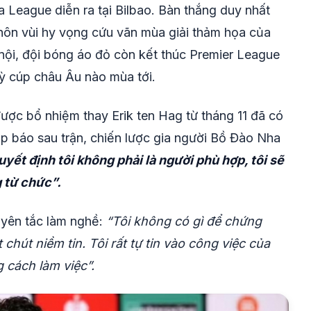
 League diễn ra tại Bilbao. Bàn thắng duy nhất
hôn vùi hy vọng cứu vãn mùa giải thảm họa của
nội, đội bóng áo đỏ còn kết thúc Premier League
kỳ cúp châu Âu nào mùa tới.
ợc bổ nhiệm thay Erik ten Hag từ tháng 11 đã có
p báo sau trận, chiến lược gia người Bồ Đào Nha
ết định tôi không phải là người phù hợp, tôi sẽ
 từ chức”.
uyên tắc làm nghề:
“Tôi không có gì để chứng
hút niềm tin. Tôi rất tự tin vào công việc của
g cách làm việc”.