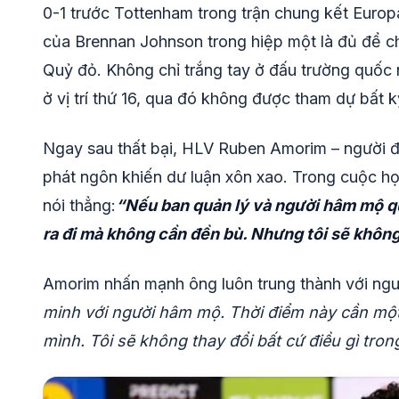
0-1 trước Tottenham trong trận chung kết Europa
của Brennan Johnson trong hiệp một là đủ để c
Quỷ đỏ. Không chỉ trắng tay ở đấu trường quốc 
ở vị trí thứ 16, qua đó không được tham dự bất 
Ngay sau thất bại, HLV Ruben Amorim – người đư
phát ngôn khiến dư luận xôn xao. Trong cuộc họ
nói thẳng:
“Nếu ban quản lý và người hâm mộ quy
ra đi mà không cần đền bù. Nhưng tôi sẽ không
Amorim nhấn mạnh ông luôn trung thành với ng
minh với người hâm mộ. Thời điểm này cần một c
mình. Tôi sẽ không thay đổi bất cứ điều gì tron