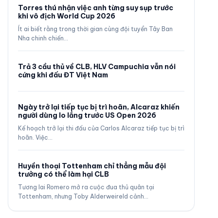
Torres thú nhận việc anh từng suy sụp trước
khi vô địch World Cup 2026
Ít ai biết rằng trong thời gian cùng đội tuyển Tây Ban
Nha chinh chiến…
Trả 3 cầu thủ về CLB, HLV Campuchia vẫn nói
cứng khi đấu ĐT Việt Nam
Ngày trở lại tiếp tục bị trì hoãn, Alcaraz khiến
người dùng lo lắng trước US Open 2026
Kế hoạch trở lại thi đấu của Carlos Alcaraz tiếp tục bị trì
hoãn. Việc…
Huyền thoại Tottenham chỉ thẳng mẫu đội
trưởng có thể làm hại CLB
Tương lai Romero mở ra cuộc đua thủ quân tại
Tottenham, nhưng Toby Alderweireld cảnh…