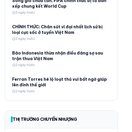
Sóng gió chưa tan, FIFA chính thức bị tố dàn
xếp chung kết World Cup
schedule
2 ngày trước
CHÍNH THỨC: Chân sút vĩ đại nhất lịch sử bị
loại cực sốc ở tuyển Việt Nam
schedule
2 ngày trước
© 2026 TT24H
Báo Indonesia thừa nhận điều đáng sợ sau
trận thua Việt Nam
schedule
2 ngày trước
Ferran Torres hé lộ loạt thú vui bất ngờ giúp
lên đỉnh thế giới
schedule
2 ngày trước
THỊ TRƯỜNG CHUYỂN NHƯỢNG