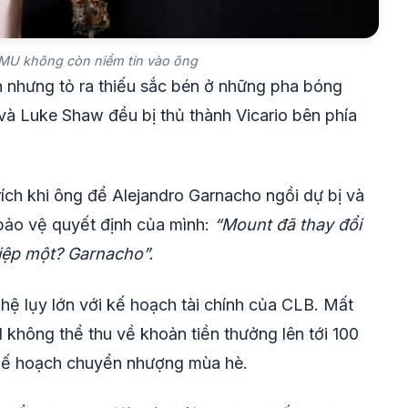
 MU không còn niềm tin vào ông
n nhưng tỏ ra thiếu sắc bén ở những pha bóng
và Luke Shaw đều bị thủ thành Vicario bên phía
rích khi ông để Alejandro Garnacho ngồi dự bị và
bảo vệ quyết định của mình:
“Mount đã thay đổi
 hiệp một? Garnacho”.
 hệ lụy lớn với kế hoạch tài chính của CLB. Mất
hông thể thu về khoản tiền thưởng lên tới 100
i kế hoạch chuyển nhượng mùa hè.