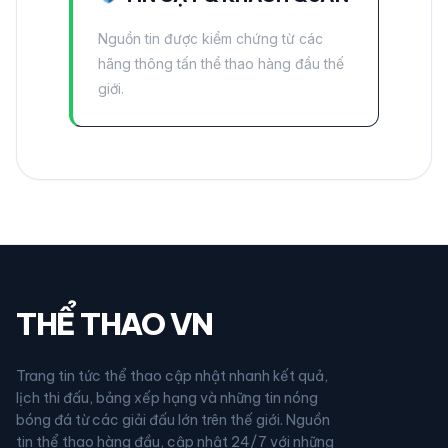
Nguồn tin được kiểm chứng từ các
hãng thông tấn thể thao hàng đầu thế
giới.
THỂ THAO VN
Trang tin tức thể thao cập nhật nhanh kết quả,
lịch thi đấu, bảng xếp hạng và những tin nóng
bóng đá từ các giải đấu lớn trên thế giới. Nguồn
tin thể thao hàng đầu, cập nhật 24/7 với những