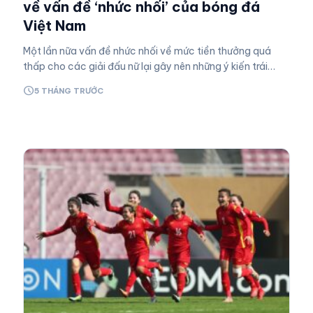
về vấn đề ‘nhức nhối’ của bóng đá
Việt Nam
Một lần nữa vấn đề nhức nhối về mức tiền thưởng quá
thấp cho các giải đấu nữ lại gây nên những ý kiến trái
chiều cho người hâm mộ. HIGHLIGHTS NỮ VIỆT NAM –…
schedule
5 THÁNG TRƯỚC