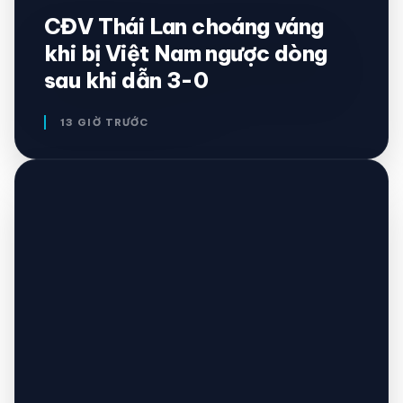
CĐV Thái Lan choáng váng
share
mail
© 2026 TT24H
khi bị Việt Nam ngược dòng
sau khi dẫn 3-0
13 GIỜ TRƯỚC