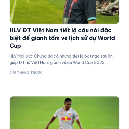
HLV ĐT Việt Nam tiết lộ câu nói đặc
biệt để giành tấm vé lịch sử dự World
Cup
HLV Mai Đức Chung đã có những tiết lộ bất ngờ sau khi
giúp ĐT nữ Việt Nam giành vé dự World Cup 2023.
Highlights Việt Nam 2-0 Thái Lan | VCK ASIAN Cup
schedule
5 THÁNG TRƯỚC
2022…