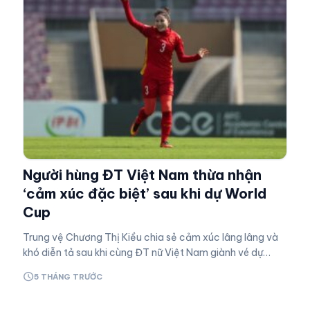
Người hùng ĐT Việt Nam thừa nhận
‘cảm xúc đặc biệt’ sau khi dự World
Cup
Trung vệ Chương Thị Kiều chia sẻ cảm xúc lâng lâng và
khó diễn tả sau khi cùng ĐT nữ Việt Nam giành vé dự
World Cup 2023. Highlights Việt Nam 2-1 Đài Bắc
schedule
5 THÁNG TRƯỚC
Trung…