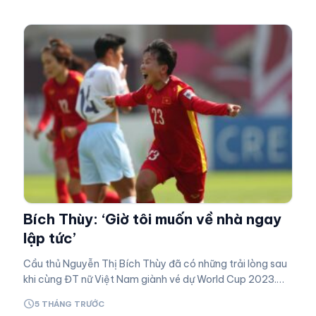
Bích Thùy: ‘Giờ tôi muốn về nhà ngay
lập tức’
Cầu thủ Nguyễn Thị Bích Thùy đã có những trải lòng sau
khi cùng ĐT nữ Việt Nam giành vé dự World Cup 2023.
Highlights Việt Nam 2-1 Đài Bắc Trung Hoa | VCK
schedule
5 THÁNG TRƯỚC
ASIAN…