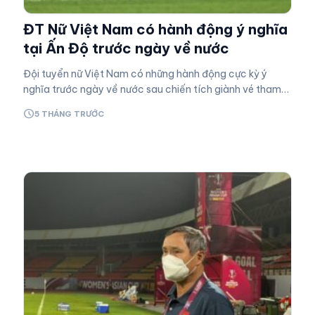
ĐT Nữ Việt Nam có hành động ý nghĩa
tại Ấn Độ trước ngày về nước
Đội tuyển nữ Việt Nam có những hành động cực kỳ ý
nghĩa trước ngày về nước sau chiến tích giành vé tham
dự World Cup 2023. Highlights Việt Nam 2-1 Đài Loan |
schedule
5 THÁNG TRƯỚC
VCK…