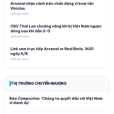
Arsenal nhận cảnh báo chấn động vì bom tấn
Vinicius
schedule
13 giờ trước
CĐV Thái Lan choáng váng khi bị Việt Nam ngược
dòng sau khi dẫn 3-0
schedule
13 giờ trước
Link xem trực tiếp Arsenal vs Real Betis, 1h30
ngày 6/8
schedule
15 giờ trước
THỊ TRƯỜNG CHUYỂN NHƯỢNG
Báo Campuchia: ‘Chúng ta quyết đấu với Việt Nam
vì danh dự’