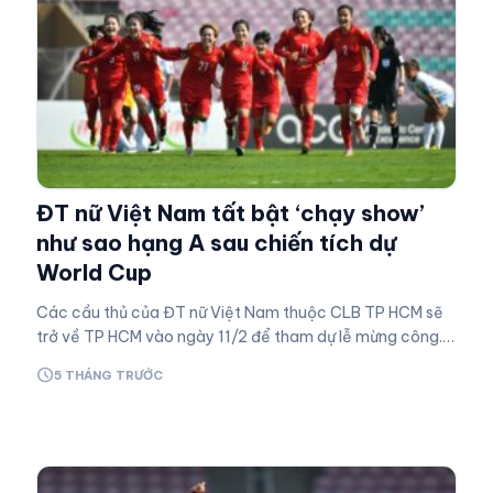
ĐT nữ Việt Nam tất bật ‘chạy show’
như sao hạng A sau chiến tích dự
World Cup
Các cầu thủ của ĐT nữ Việt Nam thuộc CLB TP HCM sẽ
trở về TP HCM vào ngày 11/2 để tham dự lễ mừng công.
Highlights Việt Nam 2-1 Đài Bắc Trung Hoa |…
schedule
5 THÁNG TRƯỚC