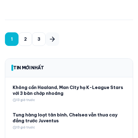
Phân
arrow_forward
1
2
3
trang
bài
viết
TIN MỚI NHẤT
Không cần Haaland, Man City hạ K-League Stars
với 3 bàn chớp nhoáng
schedule
13 giờ trước
Tung hàng loạt tân binh, Chelsea vẫn thua cay
đắng trước Juventus
schedule
13 giờ trước