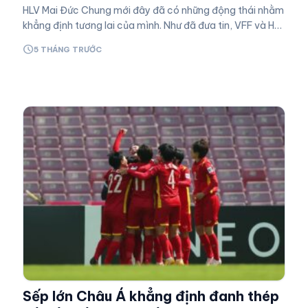
HLV Mai Đức Chung mới đây đã có những động thái nhằm
khẳng định tương lai của mình. Như đã đưa tin, VFF và HLV
Mai Đức Chung chuẩn bị có một buổi làm việc…
schedule
5 THÁNG TRƯỚC
Sếp lớn Châu Á khẳng định đanh thép