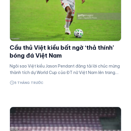
Cầu thủ Việt kiều bất ngờ ‘thả thính’
bóng đá Việt Nam
Ngôi sao Việt kiều Jason Pendant đăng tải lời chúc mừng
thành tích dự World Cup của ĐT nữ Việt Nam lên trang
Instagram cá nhân. Highlights Việt Nam 2-1 Đài Bắc
schedule
5 THÁNG TRƯỚC
Trung Hoa |…