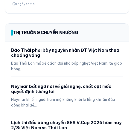
schedule
1 ngày trước
THỊ TRƯỜNG CHUYỂN NHƯỢNG
Báo Thái phơi bày nguyên nhân ĐT Việt Nam thua
choáng váng
Báo Thái Lan mổ xẻ cách đội nhà bóp nghẹt Việt Nam, từ giao
bóng,…
Neymar bất ngờ nói về giải nghệ, chốt cột mốc
quyết định tương lai
Neymar khiến người hâm mộ không khỏi lo lắng khi lần đầu
công khai đề…
Lịch thi đấu bóng chuyền SEA V.Cup 2026 hôm nay
2/8: Việt Nam vs Thái Lan