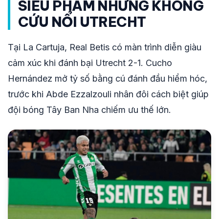
SIÊU PHẨM NHƯNG KHÔNG
CỨU NỔI UTRECHT
Tại La Cartuja, Real Betis có màn trình diễn giàu
cảm xúc khi đánh bại Utrecht 2-1. Cucho
Hernández mở tỷ số bằng cú đánh đầu hiểm hóc,
trước khi Abde Ezzalzouli nhân đôi cách biệt giúp
đội bóng Tây Ban Nha chiếm ưu thế lớn.