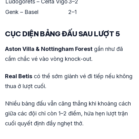
Ludogorets – Celta Vigo
3–2
Genk – Basel
2–1
CỤC DIỆN BẢNG ĐẤU SAU LƯỢT 5
Aston Villa & Nottingham Forest
gần như đã
cầm chắc vé vào vòng knock-out.
Real Betis
có thể sớm giành vé đi tiếp nếu không
thua ở lượt cuối.
Nhiều bảng đấu vẫn căng thẳng khi khoảng cách
giữa các đội chỉ còn 1–2 điểm, hứa hẹn lượt trận
cuối quyết định đầy nghẹt thở.