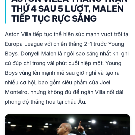
THỨ 4 SAU 5 LƯỢT, MALEN
TIẾP TỤC RỰC SÁNG
Aston Villa tiếp tục thể hiện sức mạnh vượt trội tại
Europa League với chiến thắng 2-1 trước Young
Boys. Donyell Malen là ngôi sao sáng nhất khi ghi
cú đúp chỉ trong vài phút cuối hiệp một. Young
Boys vùng lên mạnh mẽ sau giờ nghỉ và tạo ra
nhiều cơ hội, bao gồm siêu phẩm của Joel
Monteiro, nhưng không đủ để ngăn Villa nối dài
phong độ thăng hoa tại châu Âu.