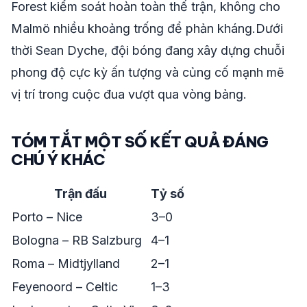
Forest kiểm soát hoàn toàn thế trận, không cho
Malmö nhiều khoảng trống để phản kháng.Dưới
thời Sean Dyche, đội bóng đang xây dựng chuỗi
phong độ cực kỳ ấn tượng và củng cố mạnh mẽ
vị trí trong cuộc đua vượt qua vòng bảng.
TÓM TẮT MỘT SỐ KẾT QUẢ ĐÁNG
CHÚ Ý KHÁC
Trận đấu
Tỷ số
Porto – Nice
3–0
Bologna – RB Salzburg
4–1
Roma – Midtjylland
2–1
Feyenoord – Celtic
1–3