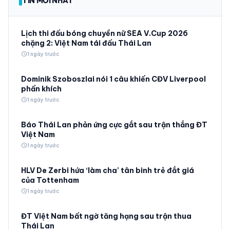
TIN MỚI NHẤT
Lịch thi đấu bóng chuyền nữ SEA V.Cup 2026
chặng 2: Việt Nam tái đấu Thái Lan
schedule
1 ngày trước
Dominik Szoboszlai nói 1 câu khiến CĐV Liverpool
phấn khích
schedule
1 ngày trước
Báo Thái Lan phản ứng cực gắt sau trận thắng ĐT
Việt Nam
schedule
1 ngày trước
HLV De Zerbi hứa ‘làm cha’ tân binh trẻ đắt giá
của Tottenham
schedule
1 ngày trước
ĐT Việt Nam bất ngờ tăng hạng sau trận thua
Thái Lan