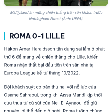
Midtjylland ăn mừng chiến thắng trên sân khách trước
Nottingham Forest (Ảnh: UEFA).
ROMA 0-1 LILLE
Hákon Arnar Haraldsson tận dụng sai lầm ở phút
thứ 6 để mang về chiến thắng cho Lille, khiến
Roma nhận thất bại đầu tiên trên sân nhà tại
Europa League kể từ tháng 10/2022.
Đội khách suýt có bàn thứ hai với nỗ lực của
Osame Sahraoui, trong khi Aïssa Mandi kịp thời
cứu thua từ cú sút của Neil El Aynaoui để giữ
nguyên lợi thế đến giờ nghỉ. Roma tưởng chừng