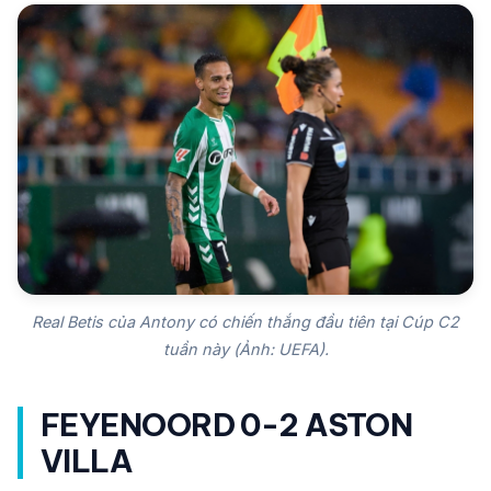
Real Betis của Antony có chiến thắng đầu tiên tại Cúp C2
tuần này (Ảnh: UEFA).
FEYENOORD 0-2 ASTON
VILLA