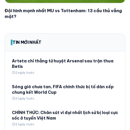
Đội hình mạnh nhất MU vs Tottenham: 13 cầu thủ vắng
mặt?
TIN MỚI NHẤT
Arteta chỉ thẳng tử huyệt Arsenal sau trận thua
Betis
schedule
2 ngày trước
Sóng gió chưa tan, FIFA chính thức bị tố dàn xếp
chung kết World Cup
schedule
2 ngày trước
CHÍNH THỨC: Chân sút vĩ đại nhất lịch sử bị loại cực
sốc ở tuyển Việt Nam
schedule
2 ngày trước