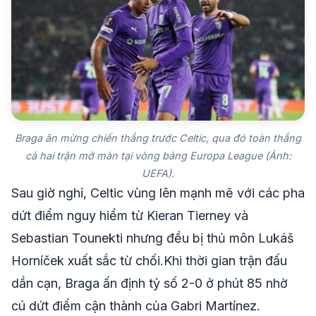
Braga ăn mừng chiến thắng trước Celtic, qua đó toàn thắng
cả hai trận mở màn tại vòng bảng Europa League (Ảnh:
UEFA).
Sau giờ nghỉ, Celtic vùng lên mạnh mẽ với các pha
dứt điểm nguy hiểm từ Kieran Tierney và
Sebastian Tounekti nhưng đều bị thủ môn Lukáš
Horníček xuất sắc từ chối.Khi thời gian trận đấu
dần cạn, Braga ấn định tỷ số 2-0 ở phút 85 nhờ
cú dứt điểm cận thành của Gabri Martínez.