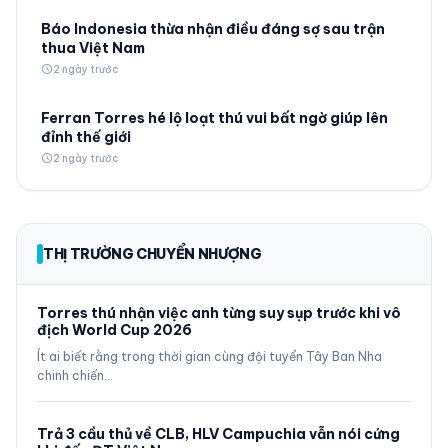
Báo Indonesia thừa nhận điều đáng sợ sau trận
thua Việt Nam
schedule
2 ngày trước
Ferran Torres hé lộ loạt thú vui bất ngờ giúp lên
đỉnh thế giới
schedule
2 ngày trước
THỊ TRƯỜNG CHUYỂN NHƯỢNG
Torres thú nhận việc anh từng suy sụp trước khi vô
địch World Cup 2026
Ít ai biết rằng trong thời gian cùng đội tuyển Tây Ban Nha
chinh chiến…
Trả 3 cầu thủ về CLB, HLV Campuchia vẫn nói cứng