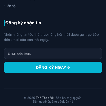
Liên hệ
Đăng ký nhận tin
Nhận những tin tức thể thao nóng hổi nhất được gửi trực tiếp
đến email của bạn mỗi ngày.
arrow_forward
ĐĂNG KÝ NGAY
© 2026
Thể Thao VN
. Bảo lưu mọi quyền.
Bản quyền
Quảng cáo
Liên hệ