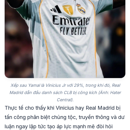
Xếp sau Yamal là Vinicius Jr với 29%, trong khi đó, Real
Madrid dẫn đầu danh sách CLB bị công kích (Ảnh: Hater
Central).
Thực tế cho thấy khi Vinicius hay Real Madrid bị
tấn công phân biệt chủng tộc, truyền thông và dư
luận ngay lập tức tạo áp lực mạnh mẽ đòi hỏi