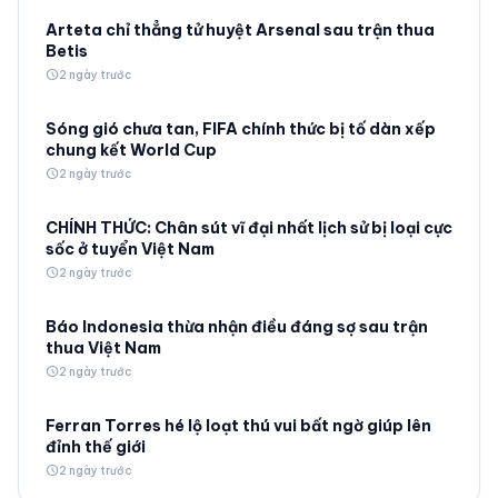
Arteta chỉ thẳng tử huyệt Arsenal sau trận thua
Betis
schedule
2 ngày trước
Sóng gió chưa tan, FIFA chính thức bị tố dàn xếp
chung kết World Cup
schedule
2 ngày trước
CHÍNH THỨC: Chân sút vĩ đại nhất lịch sử bị loại cực
sốc ở tuyển Việt Nam
schedule
2 ngày trước
Báo Indonesia thừa nhận điều đáng sợ sau trận
thua Việt Nam
schedule
2 ngày trước
Ferran Torres hé lộ loạt thú vui bất ngờ giúp lên
đỉnh thế giới
schedule
2 ngày trước