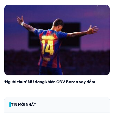
‘Người thừa’ MU đang khiến CĐV Barca say đắm
TIN MỚI NHẤT