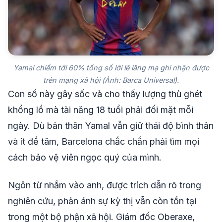
Yamal chiếm tới 60% tổng số lời lẽ lăng mạ ghi nhận được
trên mạng xã hội (Ảnh: Barca Universal).
Con số này gây sốc và cho thấy lượng thù ghét
khổng lồ mà tài năng 18 tuổi phải đối mặt mỗi
ngày. Dù bản thân Yamal vẫn giữ thái độ bình thản
và ít để tâm, Barcelona chắc chắn phải tìm mọi
cách bảo vệ viên ngọc quý của mình.
Ngôn từ nhắm vào anh, được trích dẫn rõ trong
nghiên cứu, phản ánh sự kỳ thị vẫn còn tồn tại
trong một bộ phận xã hội. Giám đốc Oberaxe,