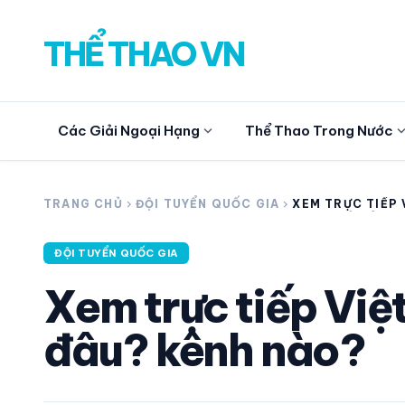
THỂ THAO VN
expand_more
expand_
Các Giải Ngoại Hạng
Thể Thao Trong Nước
search
TRANG CHỦ
chevron_right
ĐỘI TUYỂN QUỐC GIA
chevron_right
XEM TRỰC TIẾP 
VS NGA Ở ĐÂU? 
NÀO?
ĐỘI TUYỂN QUỐC GIA
CÁC GIẢI NGOẠI HẠNG
Xem trực tiếp Việ
THỂ THAO TRONG NƯỚC
đâu? kênh nào?
THỂ THAO