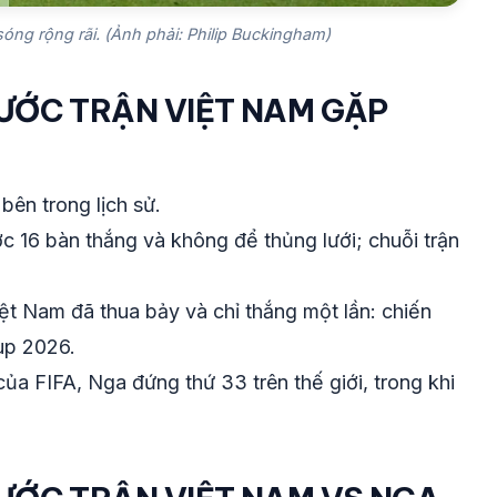
óng rộng rãi. (Ảnh phải: Philip Buckingham)
ƯỚC TRẬN VIỆT NAM GẶP
bên trong lịch sử.
c 16 bàn thắng và không để thủng lưới; chuỗi trận
ệt Nam đã thua bảy và chỉ thắng một lần: chiến
up 2026.
ủa FIFA, Nga đứng thứ 33 trên thế giới, trong khi