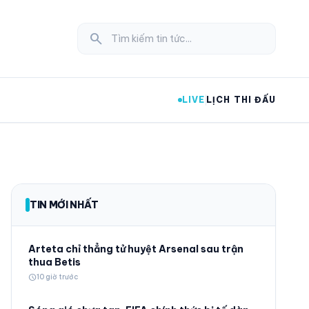
search
LIVE
LỊCH THI ĐẤU
expand_more
TIN MỚI NHẤT
expand_more
Arteta chỉ thẳng tử huyệt Arsenal sau trận
thua Betis
schedule
10 giờ trước
expand_more