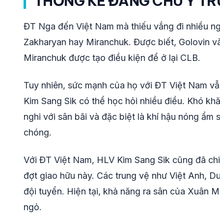
THỐNG KÊ ĐÁNG CHÚ Ý TR
ĐT Nga đến Việt Nam mà thiếu vắng đi nhiều ng
Zakharyan hay Miranchuk. Được biết, Golovin v
Miranchuk được tạo điều kiện để ở lại CLB.
Tuy nhiên, sức mạnh của họ với ĐT Việt Nam vẫn 
Kim Sang Sik có thể học hỏi nhiều điều. Khó khă
nghi với sân bãi và đặc biệt là khí hậu nóng ẩm 
chóng.
Với ĐT Việt Nam, HLV Kim Sang Sik cũng đã chi
đợt giao hữu này. Các trung vệ như Việt Anh, 
đội tuyển. Hiện tại, khả năng ra sân của Xuân 
ngỏ.