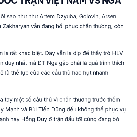
ƯỚC TRẬN VIỆT NAM VS NGA
ôi sao như như Artem Dzyuba, Golovin, Arsen
à Zakharyan vẫn đang hồi phục chấn thương, còn
là rất khác biệt. Đây vẫn là dịp để thầy trò HLV
n duy nhất mà ĐT Nga gặp phải là quá trình thích
sẽ là thể lực của các cầu thủ hao hụt nhanh
a tay một số cầu thủ vì chấn thương trước thềm
Duy Mạnh và Bùi Tiến Dũng đều không thể phục vụ
Mạnh hay Hồng Duy ở trận đấu tới cũng đang bỏ