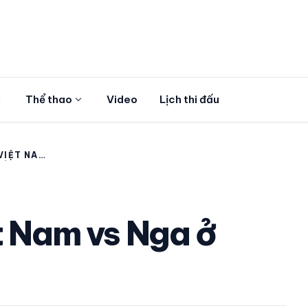
more
expand_more
Thể thao
Video
Lịch thi đấu
VIỆT NAM
KÊNH
t Nam vs Nga ở