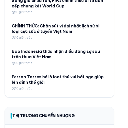
Sóng gió chưa tan, FIFA chính thức bị tố dàn
xếp chung kết World Cup
schedule
10 giờ trước
CHÍNH THỨC: Chân sút vĩ đại nhất lịch sử bị
loại cực sốc ở tuyển Việt Nam
schedule
10 giờ trước
© 2026 TT24H
Báo Indonesia thừa nhận điều đáng sợ sau
trận thua Việt Nam
schedule
10 giờ trước
Ferran Torres hé lộ loạt thú vui bất ngờ giúp
lên đỉnh thế giới
schedule
10 giờ trước
THỊ TRƯỜNG CHUYỂN NHƯỢNG