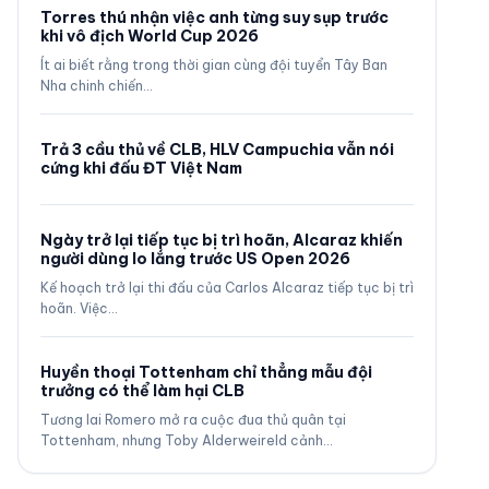
Torres thú nhận việc anh từng suy sụp trước
khi vô địch World Cup 2026
Ít ai biết rằng trong thời gian cùng đội tuyển Tây Ban
Nha chinh chiến…
Trả 3 cầu thủ về CLB, HLV Campuchia vẫn nói
cứng khi đấu ĐT Việt Nam
Ngày trở lại tiếp tục bị trì hoãn, Alcaraz khiến
người dùng lo lắng trước US Open 2026
Kế hoạch trở lại thi đấu của Carlos Alcaraz tiếp tục bị trì
hoãn. Việc…
Huyền thoại Tottenham chỉ thẳng mẫu đội
trưởng có thể làm hại CLB
Tương lai Romero mở ra cuộc đua thủ quân tại
Tottenham, nhưng Toby Alderweireld cảnh…