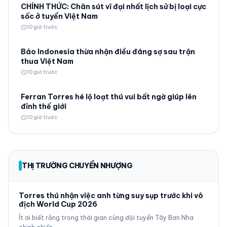
CHÍNH THỨC: Chân sút vĩ đại nhất lịch sử bị loại cực
sốc ở tuyển Việt Nam
schedule
10 giờ trước
Báo Indonesia thừa nhận điều đáng sợ sau trận
thua Việt Nam
schedule
10 giờ trước
Ferran Torres hé lộ loạt thú vui bất ngờ giúp lên
đỉnh thế giới
schedule
10 giờ trước
THỊ TRƯỜNG CHUYỂN NHƯỢNG
Torres thú nhận việc anh từng suy sụp trước khi vô
địch World Cup 2026
Ít ai biết rằng trong thời gian cùng đội tuyển Tây Ban Nha