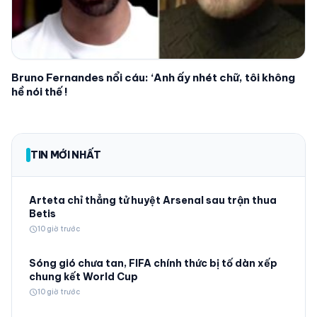
Bruno Fernandes nổi cáu: ‘Anh ấy nhét chữ, tôi không
hề nói thế !
TIN MỚI NHẤT
Arteta chỉ thẳng tử huyệt Arsenal sau trận thua
Betis
schedule
10 giờ trước
Sóng gió chưa tan, FIFA chính thức bị tố dàn xếp
chung kết World Cup
schedule
10 giờ trước