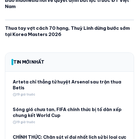
Báo Indonesia nói về quyết định bất lực trước ĐT Việt
Nam
Thua tay vợt cách 70 hạng, Thuỳ Linh dừng bước sớm
tại Korea Masters 2026
TIN MỚI NHẤT
Arteta chỉ thẳng tử huyệt Arsenal sau trận thua
Betis
schedule
19 giờ trước
Sóng gió chưa tan, FIFA chính thức bị tố dàn xếp
chung kết World Cup
schedule
19 giờ trước
CHÍNH THỨC: Chân sút vĩ đại nhất lịch sử bị loại cực