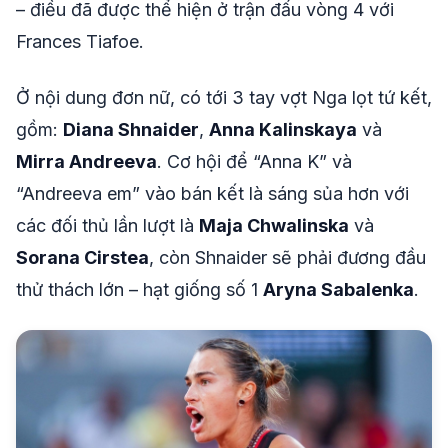
– điều đã được thể hiện ở trận đấu vòng 4 với
Frances Tiafoe.
Ở nội dung đơn nữ, có tới 3 tay vợt Nga lọt tứ kết,
gồm:
Diana Shnaider
,
Anna Kalinskaya
và
Mirra Andreeva
. Cơ hội để “Anna K” và
“Andreeva em” vào bán kết là sáng sủa hơn với
các đối thủ lần lượt là
Maja Chwalinska
và
Sorana Cirstea
, còn Shnaider sẽ phải đương đầu
thử thách lớn – hạt giống số 1
Aryna Sabalenka
.