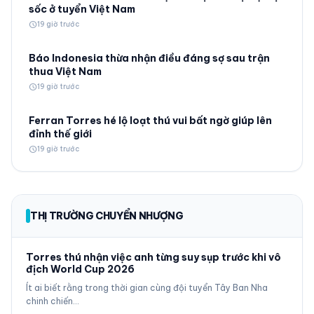
sốc ở tuyển Việt Nam
schedule
19 giờ trước
Báo Indonesia thừa nhận điều đáng sợ sau trận
thua Việt Nam
schedule
19 giờ trước
Ferran Torres hé lộ loạt thú vui bất ngờ giúp lên
đỉnh thế giới
schedule
19 giờ trước
THỊ TRƯỜNG CHUYỂN NHƯỢNG
Torres thú nhận việc anh từng suy sụp trước khi vô
địch World Cup 2026
Ít ai biết rằng trong thời gian cùng đội tuyển Tây Ban Nha
chinh chiến…