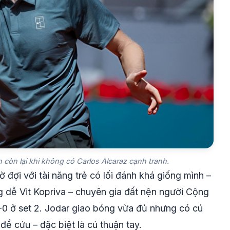
còn lại khi không có Carlos Alcaraz cạnh tranh.
ờ đợi với tài năng trẻ có lối đánh khá giống mình –
 dễ Vit Kopriva – chuyên gia đất nện người Cộng
6-0 ở set 2. Jodar giao bóng vừa đủ nhưng có cú
ể cứu – đặc biệt là cú thuận tay.