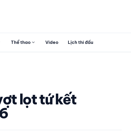
more
expand_more
Thể thao
Video
Lịch thi đấu
ợt lọt tứ kết
26