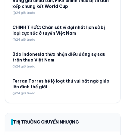
Sóng gió chưa tan, FIFA chính thức bị tố dàn
xếp chung kết World Cup
schedule
24 giờ trước
CHÍNH THỨC: Chân sút vĩ đại nhất lịch sử bị
loại cực sốc ở tuyển Việt Nam
schedule
24 giờ trước
© 2026 TT24H
Báo Indonesia thừa nhận điều đáng sợ sau
trận thua Việt Nam
schedule
24 giờ trước
Ferran Torres hé lộ loạt thú vui bất ngờ giúp
lên đỉnh thế giới
schedule
24 giờ trước
THỊ TRƯỜNG CHUYỂN NHƯỢNG