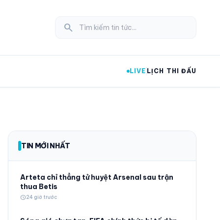
search
LIVE
LỊCH THI ĐẤU
expand_more
TIN MỚI NHẤT
expand_more
Arteta chỉ thẳng tử huyệt Arsenal sau trận
thua Betis
schedule
24 giờ trước
expand_more