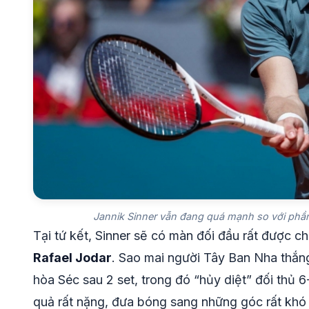
Jannik Sinner vẫn đang quá mạnh so với phần 
Tại tứ kết, Sinner sẽ có màn đối đầu rất được ch
Rafael Jodar
. Sao mai người Tây Ban Nha thắng
hòa Séc sau 2 set, trong đó “hủy diệt” đối thủ 
quả rất nặng, đưa bóng sang những góc rất khó đ