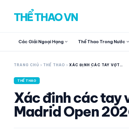
THỂ THAO VN
expand_more
expand_
Các Giải Ngoại Hạng
Thể Thao Trong Nước
search
TRANG CHỦ
chevron_right
THỂ THAO
chevron_right
XÁC ĐỊNH CÁC TAY VỢT
LỌT TỨ KẾT MADRID OPEN
2026
THỂ THAO
CÁC GIẢI NGOẠI HẠNG
Xác định các tay v
THỂ THAO TRONG NƯỚC
Madrid Open 20
THỂ THAO