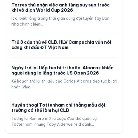
Torres thú nhận việc anh từng suy sụp trước
khi vô địch World Cup 2026
Ít ai biết rằng trong thời gian cùng đội tuyển Tây Ban
Nha chinh chiến…
Trả 3 cầu thủ về CLB, HLV Campuchia vẫn nói
cứng khi đấu ĐT Việt Nam
Ngày trở lại tiếp tục bị trì hoãn, Alcaraz khiến
người dùng lo lắng trước US Open 2026
Kế hoạch trở lại thi đấu của Carlos Alcaraz tiếp tục bị trì
hoãn. Việc…
Huyền thoại Tottenham chỉ thẳng mẫu đội
trưởng có thể làm hại CLB
Tương lai Romero mở ra cuộc đua thủ quân tại
Tottenham, nhưng Toby Alderweireld cảnh…