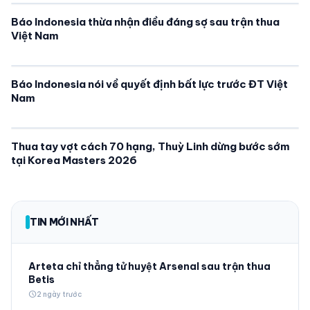
Báo Indonesia thừa nhận điều đáng sợ sau trận thua
Việt Nam
Báo Indonesia nói về quyết định bất lực trước ĐT Việt
Nam
Thua tay vợt cách 70 hạng, Thuỳ Linh dừng bước sớm
tại Korea Masters 2026
TIN MỚI NHẤT
Arteta chỉ thẳng tử huyệt Arsenal sau trận thua
Betis
schedule
2 ngày trước