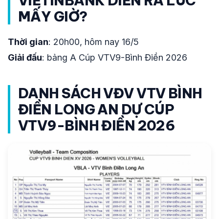
VIETINBANK DIỄN RA LÚC
MẤY GIỜ?
Thời gian
: 20h00, hôm nay 16/5
Giải đấu
: bảng A Cúp VTV9-Bình Điền 2026
DANH SÁCH VĐV VTV BÌNH
ĐIỀN LONG AN DỰ CÚP
VTV9-BÌNH ĐIỀN 2026