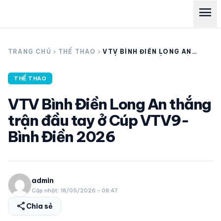
menu
search
TRANG CHỦ
chevron_right
THỂ THAO
chevron_right
VTV BÌNH ĐIỀN LONG AN
THẮNG TRẬN ĐẦU TAY Ở
CÚP VTV9-BÌNH ĐIỀN
2026
THỂ THAO
expand_more
CÁC GIẢI NGOẠI HẠNG
VTV Bình Điền Long An thắng
expand_more
THỂ THAO TRONG NƯỚC
trận đầu tay ở Cúp VTV9-
Bình Điền 2026
expand_more
THỂ THAO
VIDEO
admin
Cập nhật: 18/05/2026 - 08:47
LỊCH THI ĐẤU
share
Chia sẻ