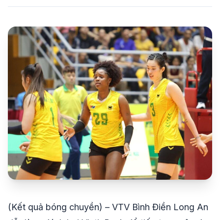
share
mail
© 2026 TT24H
(Kết quả bóng chuyền) – VTV Bình Điền Long An