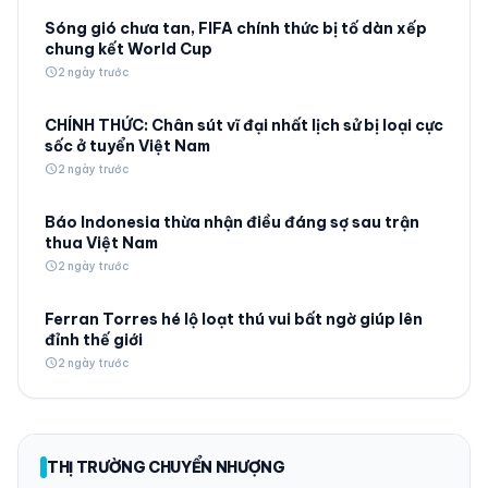
Sóng gió chưa tan, FIFA chính thức bị tố dàn xếp
chung kết World Cup
schedule
2 ngày trước
CHÍNH THỨC: Chân sút vĩ đại nhất lịch sử bị loại cực
sốc ở tuyển Việt Nam
schedule
2 ngày trước
Báo Indonesia thừa nhận điều đáng sợ sau trận
thua Việt Nam
schedule
2 ngày trước
Ferran Torres hé lộ loạt thú vui bất ngờ giúp lên
đỉnh thế giới
schedule
2 ngày trước
THỊ TRƯỜNG CHUYỂN NHƯỢNG