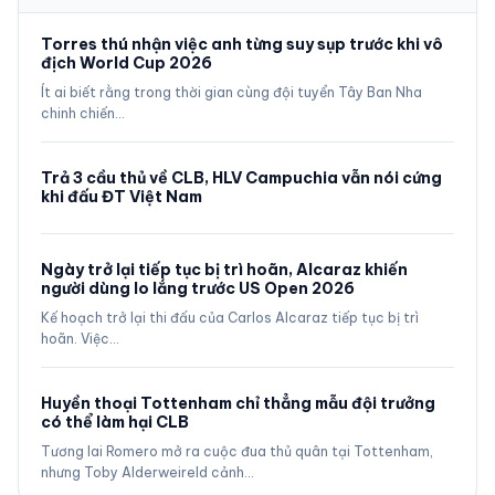
Torres thú nhận việc anh từng suy sụp trước khi vô
địch World Cup 2026
Ít ai biết rằng trong thời gian cùng đội tuyển Tây Ban Nha
chinh chiến…
Trả 3 cầu thủ về CLB, HLV Campuchia vẫn nói cứng
khi đấu ĐT Việt Nam
Ngày trở lại tiếp tục bị trì hoãn, Alcaraz khiến
người dùng lo lắng trước US Open 2026
Kế hoạch trở lại thi đấu của Carlos Alcaraz tiếp tục bị trì
hoãn. Việc…
Huyền thoại Tottenham chỉ thẳng mẫu đội trưởng
có thể làm hại CLB
Tương lai Romero mở ra cuộc đua thủ quân tại Tottenham,
nhưng Toby Alderweireld cảnh…