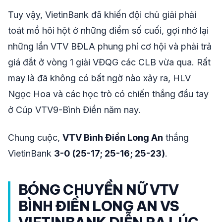
Tuy vậy, VietinBank đã khiến đội chủ giải phải
toát mồ hôi hột ở những điểm số cuối, gợi nhớ lại
những lần VTV BĐLA phung phí cơ hội và phải trả
giá đắt ở vòng 1 giải VĐQG các CLB vừa qua. Rất
may là đã không có bất ngờ nào xảy ra, HLV
Ngọc Hoa và các học trò có chiến thắng đầu tay
ở Cúp VTV9-Bình Điền năm nay.
Chung cuộc,
VTV Bình Điền Long An
thắng
VietinBank
3-0 (25-17; 25-16; 25-23)
.
BÓNG CHUYỀN NỮ VTV
BÌNH ĐIỀN LONG AN VS