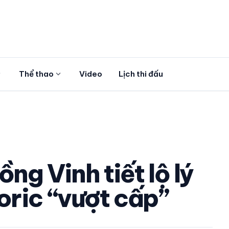
more
expand_more
Thể thao
Video
Lịch thi đấu
ng Vinh tiết lộ lý
oric “vượt cấp”