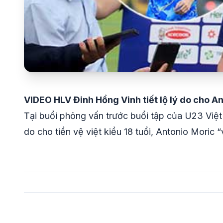
VIDEO HLV Đinh Hồng Vinh tiết lộ lý do cho A
Tại buổi phỏng vấn trước buổi tập của U23 Việt
do cho tiền vệ việt kiều 18 tuổi, Antonio Moric “