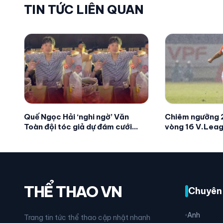
TIN TỨC LIÊN QUAN
Quế Ngọc Hải ‘nghi ngờ’ Văn
Chiêm ngưỡng 2
Toàn đội tóc giả dự đám cưới
vòng 16 V.Leag
Đức Huy – MC Mù Tạt
Sang Sik nức lò
THỂ THAO VN
Chuyên
Anh
Trang tin tức thể thao cập nhật nhanh