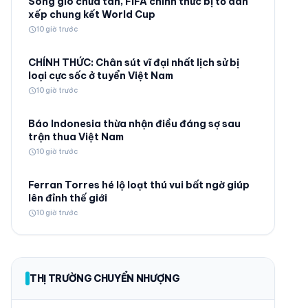
Sóng gió chưa tan, FIFA chính thức bị tố dàn
xếp chung kết World Cup
schedule
10 giờ trước
CHÍNH THỨC: Chân sút vĩ đại nhất lịch sử bị
loại cực sốc ở tuyển Việt Nam
schedule
10 giờ trước
© 2026 TT24H
Báo Indonesia thừa nhận điều đáng sợ sau
trận thua Việt Nam
schedule
10 giờ trước
Ferran Torres hé lộ loạt thú vui bất ngờ giúp
lên đỉnh thế giới
schedule
10 giờ trước
THỊ TRƯỜNG CHUYỂN NHƯỢNG