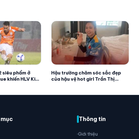
 siêu phẩm ở
Hậu trường chăm sóc sắc đẹp
ue khiến HLV Kim
của hậu vệ hot girl Trần Thị
ng
Duyên mỗi khi ra sân
 mục
Thông tin
Giới thiệu