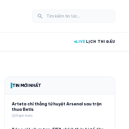
search
LIVE
LỊCH THI ĐẤU
expand_more
TIN MỚI NHẤT
expand_more
Arteta chỉ thẳng tử huyệt Arsenal sau trận
thua Betis
schedule
10 giờ trước
expand_more