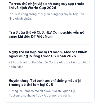
Torres thú nhận việc anh từng suy sụp trước
khi vô địch World Cup 2026
Ít ai biết rằng trong thời gian cùng đội tuyển Tây Ban
Nha chinh chiến…
Trả 3 cầu thủ về CLB, HLV Campuchia vẫn nói
cứng khi đấu ĐT Việt Nam
Ngày trở lại tiếp tục bị trì hoãn, Alcaraz khiến
người dùng lo lắng trước US Open 2026
Kế hoạch trở lại thi đấu của Carlos Alcaraz tiếp tục bị trì
hoãn. Việc…
Huyền thoại Tottenham chỉ thẳng mẫu đội
trưởng có thể làm hại CLB
Tương lai Romero mở ra cuộc đua thủ quân tại
Tottenham, nhưng Toby Alderweireld cảnh…