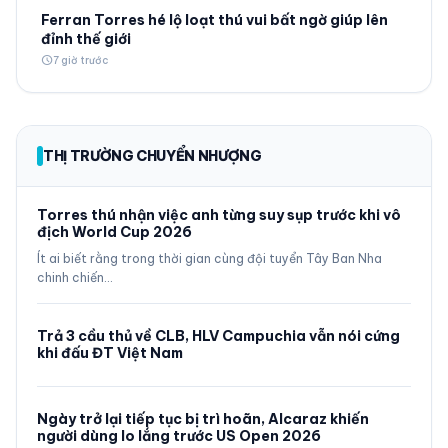
Ferran Torres hé lộ loạt thú vui bất ngờ giúp lên
đỉnh thế giới
schedule
7 giờ trước
THỊ TRƯỜNG CHUYỂN NHƯỢNG
Torres thú nhận việc anh từng suy sụp trước khi vô
địch World Cup 2026
Ít ai biết rằng trong thời gian cùng đội tuyển Tây Ban Nha
chinh chiến…
Trả 3 cầu thủ về CLB, HLV Campuchia vẫn nói cứng
khi đấu ĐT Việt Nam
Ngày trở lại tiếp tục bị trì hoãn, Alcaraz khiến
người dùng lo lắng trước US Open 2026