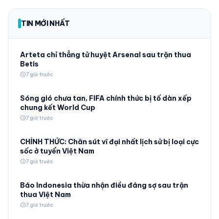
TIN MỚI NHẤT
Arteta chỉ thẳng tử huyệt Arsenal sau trận thua
Betis
schedule
7 giờ trước
Sóng gió chưa tan, FIFA chính thức bị tố dàn xếp
chung kết World Cup
schedule
7 giờ trước
CHÍNH THỨC: Chân sút vĩ đại nhất lịch sử bị loại cực
sốc ở tuyển Việt Nam
schedule
7 giờ trước
Báo Indonesia thừa nhận điều đáng sợ sau trận
thua Việt Nam
schedule
7 giờ trước