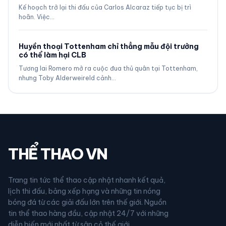
Kế hoạch trở lại thi đấu của Carlos Alcaraz tiếp tục bị trì
hoãn. Việc…
Huyền thoại Tottenham chỉ thẳng mẫu đội trưởng
có thể làm hại CLB
Tương lai Romero mở ra cuộc đua thủ quân tại Tottenham,
nhưng Toby Alderweireld cảnh…
THỂ THAO VN
Trang tin tức thể thao cập nhật nhanh kết quả,
lịch thi đấu, bảng xếp hạng và những tin nóng
bóng đá từ các giải đấu lớn trên thế giới. Nguồn
tin thể thao hàng đầu, cập nhật 24/7 với những
diễn biến mới nhất từ sân cỏ thế giới.