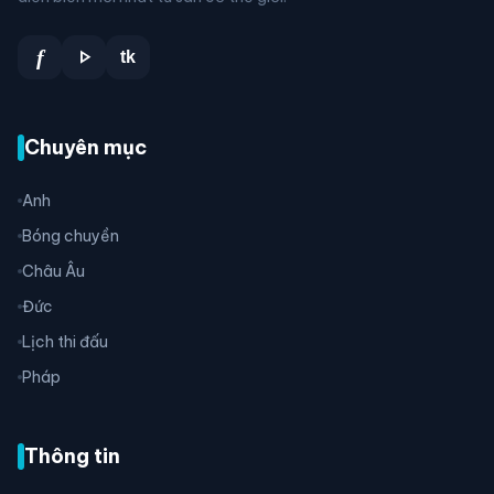
play_arrow
f
tk
Chuyên mục
Anh
Bóng chuyền
Châu Âu
Đức
Lịch thi đấu
Pháp
Thông tin