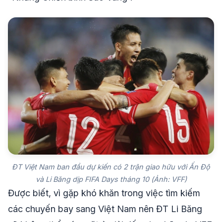
ĐT Việt Nam ban đầu dự kiến có 2 trận giao hữu với Ấn Độ
và Li Băng dịp FIFA Days tháng 10 (Ảnh: VFF)
Được biết, vì gặp khó khăn trong việc tìm kiếm
các chuyến bay sang Việt Nam nên ĐT Li Băng