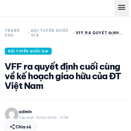
menu
search
TRANG
ĐỘI TUYỂN QUỐC
chevron_right
chevron_right
VFF RA QUYẾT ĐỊNH
CHỦ
GIA
CUỐI CÙNG VỀ KẾ
HOẠCH GIAO HỮU CỦA
ĐT VIỆT NAM
expand_more
CÁC GIẢI NGOẠI HẠNG
ĐỘI TUYỂN QUỐC GIA
VFF ra quyết định cuối cùng
expand_more
THỂ THAO TRONG NƯỚC
về kế hoạch giao hữu của ĐT
Việt Nam
expand_more
THỂ THAO
VIDEO
admin
Cập nhật: 15/03/2026 - 17:58
LỊCH THI ĐẤU
share
Chia sẻ