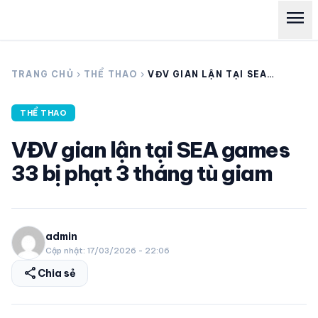
menu
search
TRANG CHỦ
chevron_right
THỂ THAO
chevron_right
VĐV GIAN LẬN TẠI SEA
GAMES 33 BỊ PHẠT 3
THÁNG TÙ GIAM
THỂ THAO
expand_more
CÁC GIẢI NGOẠI HẠNG
VĐV gian lận tại SEA games
expand_more
THỂ THAO TRONG NƯỚC
33 bị phạt 3 tháng tù giam
expand_more
THỂ THAO
admin
VIDEO
Cập nhật: 17/03/2026 - 22:06
share
Chia sẻ
LỊCH THI ĐẤU