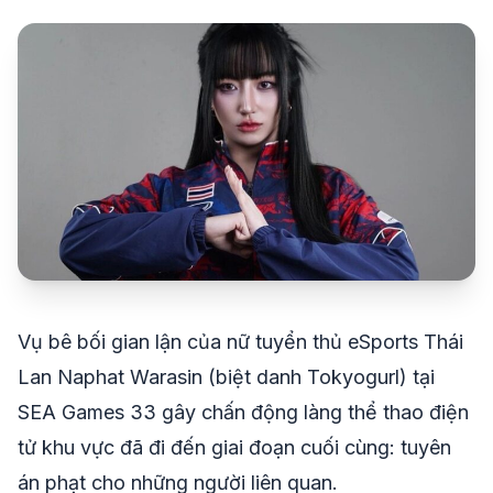
share
mail
© 2026 TT24H
Vụ bê bối gian lận của nữ tuyển thủ eSports Thái
Lan Naphat Warasin (biệt danh Tokyogurl) tại
SEA Games 33 gây chấn động làng thể thao điện
tử khu vực đã đi đến giai đoạn cuối cùng: tuyên
án phạt cho những người liên quan.