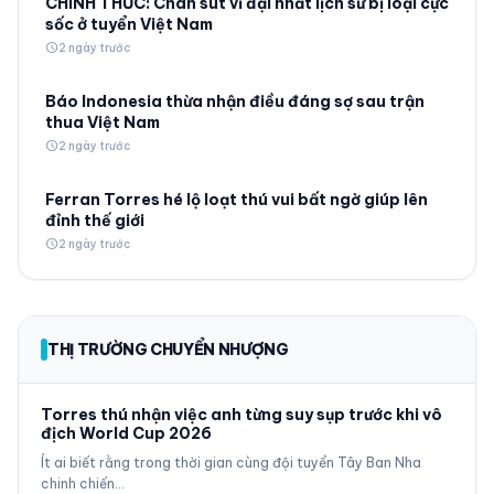
CHÍNH THỨC: Chân sút vĩ đại nhất lịch sử bị loại cực
sốc ở tuyển Việt Nam
schedule
2 ngày trước
Báo Indonesia thừa nhận điều đáng sợ sau trận
thua Việt Nam
schedule
2 ngày trước
Ferran Torres hé lộ loạt thú vui bất ngờ giúp lên
đỉnh thế giới
schedule
2 ngày trước
THỊ TRƯỜNG CHUYỂN NHƯỢNG
Torres thú nhận việc anh từng suy sụp trước khi vô
địch World Cup 2026
Ít ai biết rằng trong thời gian cùng đội tuyển Tây Ban Nha
chinh chiến…