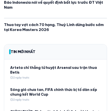
Báo Indonesia nói về quyết định bất lực trước ĐT Việt
Nam
Thua tay vợt cách 70 hạng, Thuỳ Linh dừng bước sớm
tại Korea Masters 2026
TIN MỚI NHẤT
Arteta chỉ thẳng tử huyệt Arsenal sau trận thua
Betis
schedule
2 ngày trước
Sóng gió chưa tan, FIFA chính thức bị tố dàn xếp
chung kết World Cup
schedule
2 ngày trước