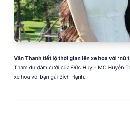
Văn Thanh tiết lộ thời gian lên xe hoa với ‘n
Tham dự đám cưới của Đức Huy – MC Huyền Trang
xe hoa với bạn gái Bích Hạnh.