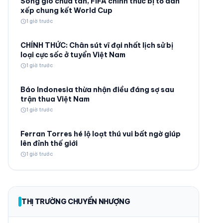
Sóng gió chưa tan, FIFA chính thức bị tố dàn
xếp chung kết World Cup
schedule
1 giờ trước
CHÍNH THỨC: Chân sút vĩ đại nhất lịch sử bị
loại cực sốc ở tuyển Việt Nam
schedule
1 giờ trước
© 2026 TT24H
Báo Indonesia thừa nhận điều đáng sợ sau
trận thua Việt Nam
schedule
1 giờ trước
Ferran Torres hé lộ loạt thú vui bất ngờ giúp
lên đỉnh thế giới
schedule
1 giờ trước
THỊ TRƯỜNG CHUYỂN NHƯỢNG