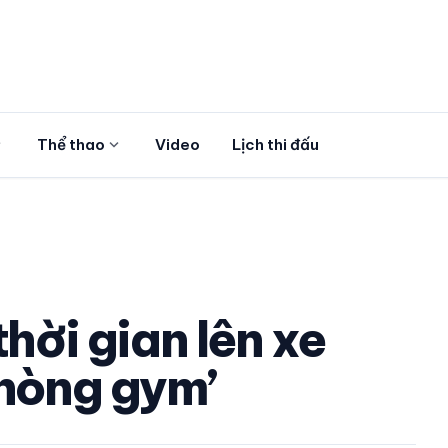
more
expand_more
Thể thao
Video
Lịch thi đấu
thời gian lên xe
phòng gym’