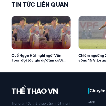
TIN TỨC LIÊN QUAN
Quế Ngọc Hải ‘nghi ngờ’ Văn
Chiêm ngưỡng 2
Toàn đội tóc giả dự đám cưới
vòng 16 V.Leag
Đức Huy – MC Mù Tạt
Sang Sik nức lò
THỂ THAO VN
Chuyên
Anh
Trang tin tức thể thao cập nhật nhanh