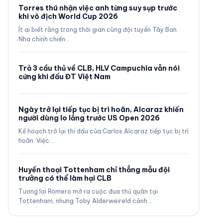
Torres thú nhận việc anh từng suy sụp trước
khi vô địch World Cup 2026
Ít ai biết rằng trong thời gian cùng đội tuyển Tây Ban
Nha chinh chiến…
Trả 3 cầu thủ về CLB, HLV Campuchia vẫn nói
cứng khi đấu ĐT Việt Nam
Ngày trở lại tiếp tục bị trì hoãn, Alcaraz khiến
người dùng lo lắng trước US Open 2026
Kế hoạch trở lại thi đấu của Carlos Alcaraz tiếp tục bị trì
hoãn. Việc…
Huyền thoại Tottenham chỉ thẳng mẫu đội
trưởng có thể làm hại CLB
Tương lai Romero mở ra cuộc đua thủ quân tại
Tottenham, nhưng Toby Alderweireld cảnh…