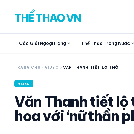
THỂ THAO VN
expand_more
expand_
Các Giải Ngoại Hạng
Thể Thao Trong Nước
search
TRANG CHỦ
chevron_right
VIDEO
chevron_right
VĂN THANH TIẾT LỘ THỜI
GIAN LÊN XE HOA VỚI ‘NỮ
THẦN PHÒNG GYM’
VIDEO
CÁC GIẢI NGOẠI HẠNG
Văn Thanh tiết lộ 
THỂ THAO TRONG NƯỚC
hoa với ‘nữ thần 
THỂ THAO