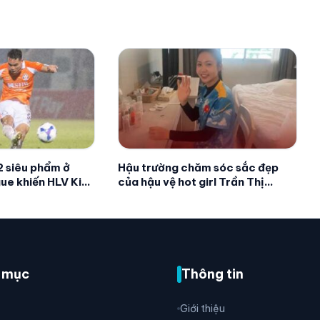
 siêu phẩm ở
Hậu trường chăm sóc sắc đẹp
ue khiến HLV Kim
của hậu vệ hot girl Trần Thị
ng
Duyên mỗi khi ra sân
 mục
Thông tin
Giới thiệu