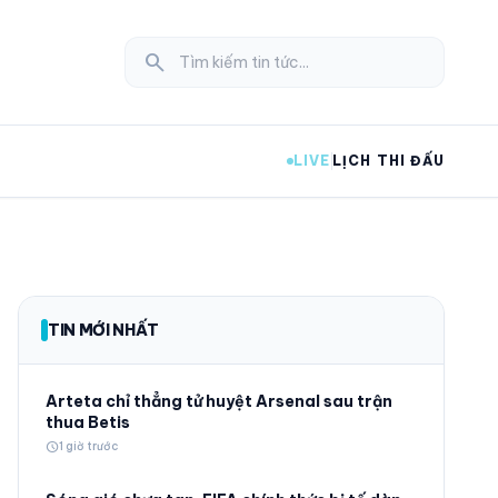
search
LIVE
LỊCH THI ĐẤU
expand_more
TIN MỚI NHẤT
expand_more
Arteta chỉ thẳng tử huyệt Arsenal sau trận
thua Betis
schedule
1 giờ trước
expand_more