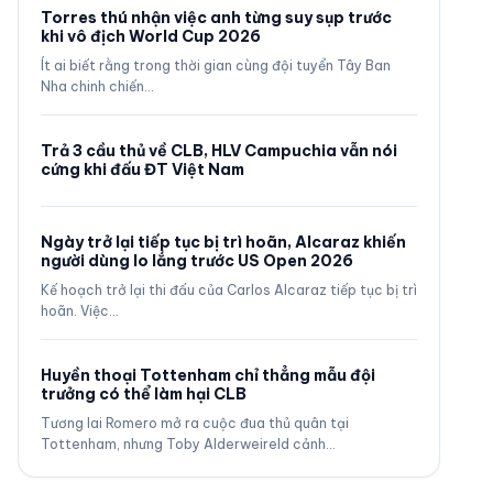
Torres thú nhận việc anh từng suy sụp trước
khi vô địch World Cup 2026
Ít ai biết rằng trong thời gian cùng đội tuyển Tây Ban
Nha chinh chiến…
Trả 3 cầu thủ về CLB, HLV Campuchia vẫn nói
cứng khi đấu ĐT Việt Nam
Ngày trở lại tiếp tục bị trì hoãn, Alcaraz khiến
người dùng lo lắng trước US Open 2026
Kế hoạch trở lại thi đấu của Carlos Alcaraz tiếp tục bị trì
hoãn. Việc…
Huyền thoại Tottenham chỉ thẳng mẫu đội
trưởng có thể làm hại CLB
Tương lai Romero mở ra cuộc đua thủ quân tại
Tottenham, nhưng Toby Alderweireld cảnh…