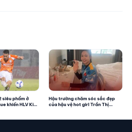
 siêu phẩm ở
Hậu trường chăm sóc sắc đẹp
ue khiến HLV Kim
của hậu vệ hot girl Trần Thị
ng
Duyên mỗi khi ra sân