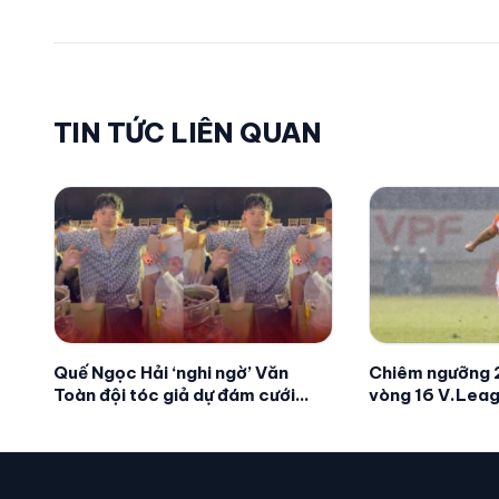
TIN TỨC LIÊN QUAN
Quế Ngọc Hải ‘nghi ngờ’ Văn
Chiêm ngưỡng 2
Toàn đội tóc giả dự đám cưới
vòng 16 V.Leag
Đức Huy – MC Mù Tạt
Sang Sik nức lò