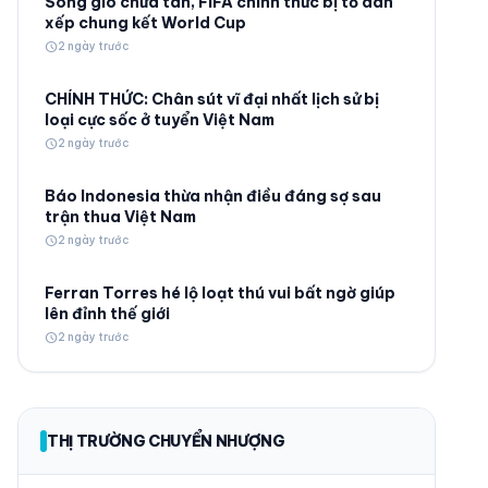
Sóng gió chưa tan, FIFA chính thức bị tố dàn
xếp chung kết World Cup
schedule
2 ngày trước
CHÍNH THỨC: Chân sút vĩ đại nhất lịch sử bị
loại cực sốc ở tuyển Việt Nam
schedule
2 ngày trước
© 2026 TT24H
Báo Indonesia thừa nhận điều đáng sợ sau
trận thua Việt Nam
schedule
2 ngày trước
Ferran Torres hé lộ loạt thú vui bất ngờ giúp
lên đỉnh thế giới
schedule
2 ngày trước
THỊ TRƯỜNG CHUYỂN NHƯỢNG