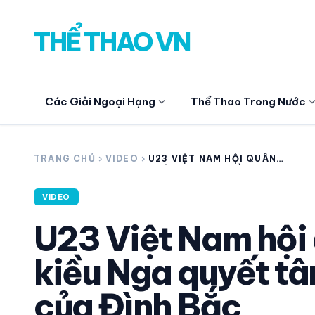
THỂ THAO VN
expand_more
expand_
Các Giải Ngoại Hạng
Thể Thao Trong Nước
search
TRANG CHỦ
chevron_right
VIDEO
chevron_right
U23 VIỆT NAM HỘI QUÂN
TRỞ LẠI, VIỆT KIỀU NGA
QUYẾT TÂM TIẾP BƯỚC
THẾ HỆ CỦA ĐÌNH BẮC
VIDEO
CÁC GIẢI NGOẠI HẠNG
U23 Việt Nam hội q
THỂ THAO TRONG NƯỚC
kiều Nga quyết tâ
THỂ THAO
của Đình Bắc