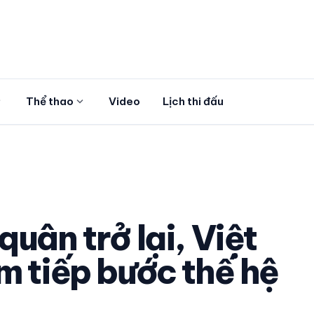
more
expand_more
Thể thao
Video
Lịch thi đấu
uân trở lại, Việt
m tiếp bước thế hệ