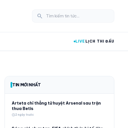
search
LIVE
LỊCH THI ĐẤU
expand_more
TIN MỚI NHẤT
expand_more
Arteta chỉ thẳng tử huyệt Arsenal sau trận
thua Betis
schedule
2 ngày trước
expand_more