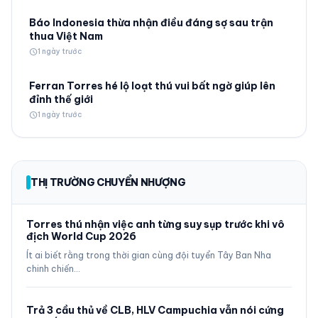
Báo Indonesia thừa nhận điều đáng sợ sau trận
thua Việt Nam
schedule
1 ngày trước
Ferran Torres hé lộ loạt thú vui bất ngờ giúp lên
đỉnh thế giới
schedule
1 ngày trước
THỊ TRƯỜNG CHUYỂN NHƯỢNG
Torres thú nhận việc anh từng suy sụp trước khi vô
địch World Cup 2026
Ít ai biết rằng trong thời gian cùng đội tuyển Tây Ban Nha
chinh chiến…
Trả 3 cầu thủ về CLB, HLV Campuchia vẫn nói cứng