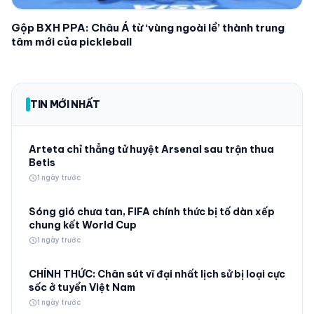
Gộp BXH PPA: Châu Á từ ‘vùng ngoài lề’ thành trung
tâm mới của pickleball
TIN MỚI NHẤT
Arteta chỉ thẳng tử huyệt Arsenal sau trận thua
Betis
schedule
1 ngày trước
Sóng gió chưa tan, FIFA chính thức bị tố dàn xếp
chung kết World Cup
schedule
1 ngày trước
CHÍNH THỨC: Chân sút vĩ đại nhất lịch sử bị loại cực
sốc ở tuyển Việt Nam
schedule
1 ngày trước