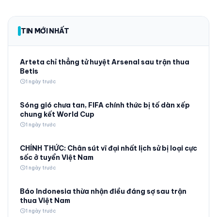
TIN MỚI NHẤT
Arteta chỉ thẳng tử huyệt Arsenal sau trận thua
Betis
schedule
1 ngày trước
Sóng gió chưa tan, FIFA chính thức bị tố dàn xếp
chung kết World Cup
schedule
1 ngày trước
CHÍNH THỨC: Chân sút vĩ đại nhất lịch sử bị loại cực
sốc ở tuyển Việt Nam
schedule
1 ngày trước
Báo Indonesia thừa nhận điều đáng sợ sau trận
thua Việt Nam
schedule
1 ngày trước