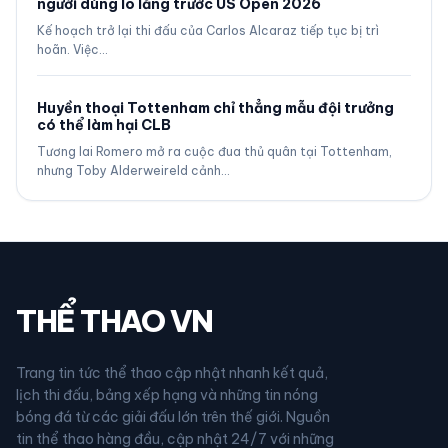
người dùng lo lắng trước US Open 2026
Kế hoạch trở lại thi đấu của Carlos Alcaraz tiếp tục bị trì
hoãn. Việc…
Huyền thoại Tottenham chỉ thẳng mẫu đội trưởng
có thể làm hại CLB
Tương lai Romero mở ra cuộc đua thủ quân tại Tottenham,
nhưng Toby Alderweireld cảnh…
THỂ THAO VN
Trang tin tức thể thao cập nhật nhanh kết quả,
lịch thi đấu, bảng xếp hạng và những tin nóng
bóng đá từ các giải đấu lớn trên thế giới. Nguồn
tin thể thao hàng đầu, cập nhật 24/7 với những