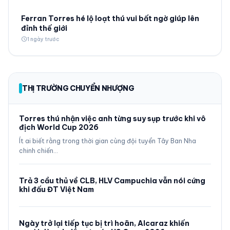
Ferran Torres hé lộ loạt thú vui bất ngờ giúp lên
đỉnh thế giới
schedule
1 ngày trước
THỊ TRƯỜNG CHUYỂN NHƯỢNG
Torres thú nhận việc anh từng suy sụp trước khi vô
địch World Cup 2026
Ít ai biết rằng trong thời gian cùng đội tuyển Tây Ban Nha
chinh chiến…
Trả 3 cầu thủ về CLB, HLV Campuchia vẫn nói cứng
khi đấu ĐT Việt Nam
Ngày trở lại tiếp tục bị trì hoãn, Alcaraz khiến