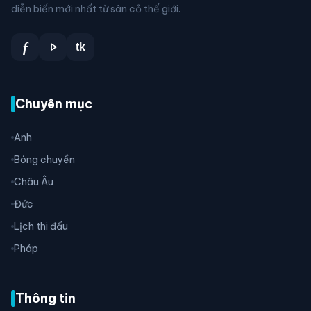
diễn biến mới nhất từ sân cỏ thế giới.
play_arrow
f
tk
Chuyên mục
Anh
Bóng chuyền
Châu Âu
Đức
Lịch thi đấu
Pháp
Thông tin