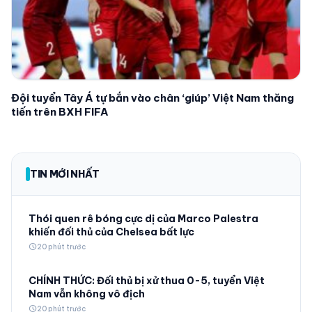
Đội tuyển Tây Á tự bắn vào chân ‘giúp’ Việt Nam thăng
tiến trên BXH FIFA
TIN MỚI NHẤT
Thói quen rê bóng cực dị của Marco Palestra
khiến đối thủ của Chelsea bất lực
schedule
20 phút trước
CHÍNH THỨC: Đối thủ bị xử thua 0-5, tuyển Việt
Nam vẫn không vô địch
schedule
20 phút trước