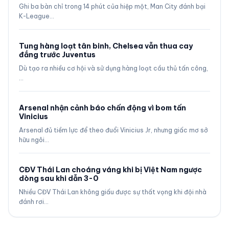
Ghi ba bàn chỉ trong 14 phút của hiệp một, Man City đánh bại
K-League…
Tung hàng loạt tân binh, Chelsea vẫn thua cay
đắng trước Juventus
Dù tạo ra nhiều cơ hội và sử dụng hàng loạt cầu thủ tấn công,
…
Arsenal nhận cảnh báo chấn động vì bom tấn
Vinicius
Arsenal đủ tiềm lực để theo đuổi Vinicius Jr, nhưng giấc mơ sở
hữu ngôi…
CĐV Thái Lan choáng váng khi bị Việt Nam ngược
dòng sau khi dẫn 3-0
Nhiều CĐV Thái Lan không giấu được sự thất vọng khi đội nhà
đánh rơi…