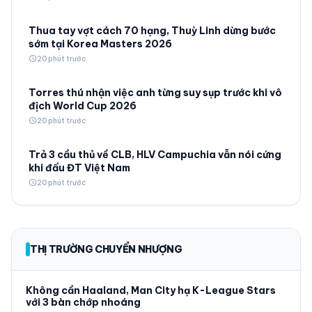
Thua tay vợt cách 70 hạng, Thuỳ Linh dừng bước
sớm tại Korea Masters 2026
schedule
20 phút trước
Torres thú nhận việc anh từng suy sụp trước khi vô
địch World Cup 2026
schedule
20 phút trước
Trả 3 cầu thủ về CLB, HLV Campuchia vẫn nói cứng
khi đấu ĐT Việt Nam
schedule
20 phút trước
THỊ TRƯỜNG CHUYỂN NHƯỢNG
Không cần Haaland, Man City hạ K-League Stars
với 3 bàn chớp nhoáng