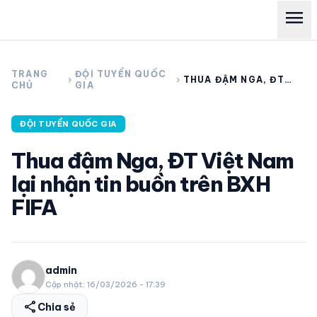
menu
search
TRANG
ĐỘI TUYỂN QUỐC
chevron_right
chevron_right
THUA ĐẬM NGA, ĐT
CHỦ
GIA
VIỆT NAM LẠI NHẬN
TIN BUỒN TRÊN BXH
FIFA
expand_more
CÁC GIẢI NGOẠI HẠNG
ĐỘI TUYỂN QUỐC GIA
Thua đậm Nga, ĐT Việt Nam
expand_more
THỂ THAO TRONG NƯỚC
lại nhận tin buồn trên BXH
FIFA
expand_more
THỂ THAO
VIDEO
admin
Cập nhật: 16/03/2026 - 17:39
LỊCH THI ĐẤU
share
Chia sẻ