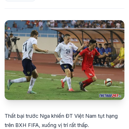
share
mail
© 2026 TT24H
Thất bại trước Nga khiến ĐT Việt Nam tụt hạng
trên BXH FIFA, xuống vị trí rất thấp.