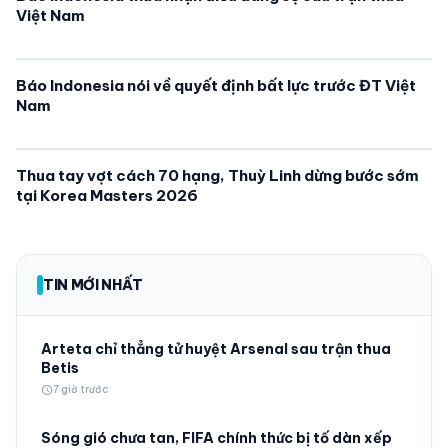
Việt Nam
Báo Indonesia nói về quyết định bất lực trước ĐT Việt
Nam
Thua tay vợt cách 70 hạng, Thuỳ Linh dừng bước sớm
tại Korea Masters 2026
TIN MỚI NHẤT
Arteta chỉ thẳng tử huyệt Arsenal sau trận thua
Betis
schedule
7 giờ trước
Sóng gió chưa tan, FIFA chính thức bị tố dàn xếp