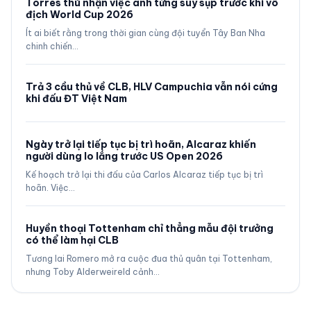
Torres thú nhận việc anh từng suy sụp trước khi vô
địch World Cup 2026
Ít ai biết rằng trong thời gian cùng đội tuyển Tây Ban Nha
chinh chiến…
Trả 3 cầu thủ về CLB, HLV Campuchia vẫn nói cứng
khi đấu ĐT Việt Nam
Ngày trở lại tiếp tục bị trì hoãn, Alcaraz khiến
người dùng lo lắng trước US Open 2026
Kế hoạch trở lại thi đấu của Carlos Alcaraz tiếp tục bị trì
hoãn. Việc…
Huyền thoại Tottenham chỉ thẳng mẫu đội trưởng
có thể làm hại CLB
Tương lai Romero mở ra cuộc đua thủ quân tại Tottenham,
nhưng Toby Alderweireld cảnh…