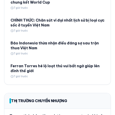
chung kết World Cup
schedule
7 giờ trước
CHÍNH THỨC: Chân sút vĩ đại nhất lịch sử bị loại cực
sốc ở tuyển Việt Nam
schedule
7 giờ trước
Báo Indonesia thừa nhận điều đáng sợ sau trận
thua Việt Nam
schedule
7 giờ trước
Ferran Torres hé lộ loạt thú vui bất ngờ giúp lên
đỉnh thế giới
schedule
7 giờ trước
THỊ TRƯỜNG CHUYỂN NHƯỢNG