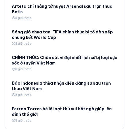
Arteta chỉ thẳng tử huyệt Arsenal sau trận thua
Betis
schedule
8 giờ trước
Sóng gió chưa tan, FIFA chính thức bị tố dàn xếp
chung kết World Cup
schedule
8 giờ trước
CHÍNH THỨC: Chân sút vĩ đại nhất lịch sử bị loại cực
sốc ở tuyển Việt Nam
schedule
8 giờ trước
Báo Indonesia thừa nhận điều đáng sợ sau trận
thua Việt Nam
schedule
8 giờ trước
Ferran Torres hé lộ loạt thú vui bất ngờ giúp lên
đỉnh thế giới
schedule
8 giờ trước