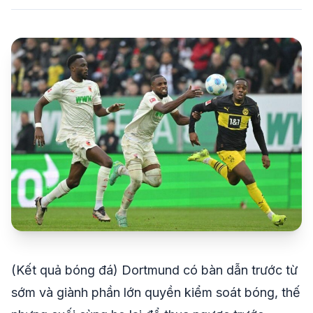
share
mail
© 2026 TT24H
(Kết quả bóng đá) Dortmund có bàn dẫn trước từ
sớm và giành phần lớn quyền kiểm soát bóng, thế