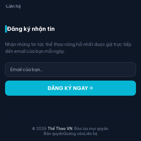
Liên hệ
Đăng ký nhận tin
Nhận những tin tức thể thao nóng hổi nhất được gửi trực tiếp
đến email của bạn mỗi ngày.
arrow_forward
ĐĂNG KÝ NGAY
© 2026
Thể Thao VN
. Bảo lưu mọi quyền.
Bản quyền
Quảng cáo
Liên hệ