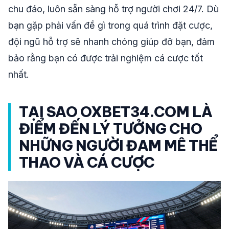
chu đáo, luôn sẵn sàng hỗ trợ người chơi 24/7. Dù
bạn gặp phải vấn đề gì trong quá trình đặt cược,
đội ngũ hỗ trợ sẽ nhanh chóng giúp đỡ bạn, đảm
bảo rằng bạn có được trải nghiệm cá cược tốt
nhất.
TẠI SAO OXBET34.COM LÀ
ĐIỂM ĐẾN LÝ TƯỞNG CHO
NHỮNG NGƯỜI ĐAM MÊ THỂ
THAO VÀ CÁ CƯỢC