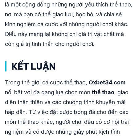
là một cộng đồng những người yêu thích thể thao,
nơi mà bạn có thể giao lưu, học hỏi và chia sẻ
kinh nghiệm cá cược với những người chơi khác.
Điều này mang lại không chỉ giá trị vật chất mà
còn giá trị tinh thần cho người chơi.
KẾT LUẬN
Trong thế giới cá cược thể thao,
Oxbet34.com
nổi bật với đa dạng lựa chọn môn
thể thao
, giao
diện thân thiện và các chương trình khuyến mãi
hấp dẫn. Từ việc đặt cược bóng đá cho đến các
môn thể thao khác, người chơi đều có cơ hội trải
nghiệm và có được những giây phút kịch tính