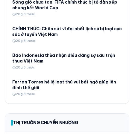
Sóng gió chưa tan, FIFA chính thức bị tố dàn xếp
chung kết World Cup
schedule
20 giờ trước
CHÍNH THỨC: Chân sút vĩ đại nhất lịch sử bị loại cực
sốc ở tuyển Việt Nam
schedule
20 giờ trước
Báo Indonesia thừa nhận điều đáng sợ sau trận
thua Việt Nam
schedule
20 giờ trước
Ferran Torres hé lộ loạt thú vui bất ngờ giúp lên
đỉnh thế giới
schedule
20 giờ trước
THỊ TRƯỜNG CHUYỂN NHƯỢNG