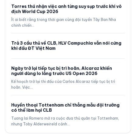
Torres thú nhận việc anh từng suy sụp trước khi vô
địch World Cup 2026
Ít ai biết rằng trong thời gian cùng đội tuyển Tây Ban Nha
chinh chiến…
Trả 3 cầu thủ về CLB, HLV Campuchia vẫn nói cứng
khi đấu ĐT Việt Nam
Ngày trở lại tiếp tục bị trì hoãn, Alcaraz khiến
người dùng lo lắng trước US Open 2026
Kế hoạch trở lại thi đấu của Carlos Alcaraz tiếp tục bị trì
hoãn. Việc…
Huyền thoại Tottenham chỉ thẳng mẫu đội trưởng
có thể làm hại CLB
Tương lai Romero mở ra cuộc đua thủ quân tại Tottenham,
nhưng Toby Alderweireld cảnh…