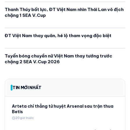
Thanh Thúy bất lực, ĐT Việt Nam nhìn Thái Lan vô địch
chặng 1 SEA V.Cup
ĐT Việt Nam thay quân, hé lộ tham vọng đặc biệt
Tuyển bóng chuyền nữ Việt Nam thay tướng trước
chặng 2 SEA V.Cup 2026
TIN MỚI NHẤT
Arteta chỉ thẳng tử huyệt Arsenal sau trận thua
Betis
schedule
20 giờ trước