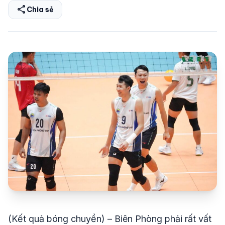
share
Chia sẻ
share
mail
© 2026 TT24H
(Kết quả bóng chuyền) – Biên Phòng phải rất vất