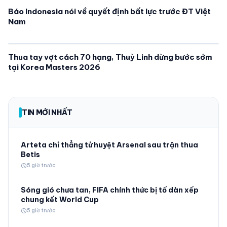
Báo Indonesia nói về quyết định bất lực trước ĐT Việt
Nam
Thua tay vợt cách 70 hạng, Thuỳ Linh dừng bước sớm
tại Korea Masters 2026
TIN MỚI NHẤT
Arteta chỉ thẳng tử huyệt Arsenal sau trận thua
Betis
schedule
5 giờ trước
Sóng gió chưa tan, FIFA chính thức bị tố dàn xếp
chung kết World Cup
schedule
5 giờ trước