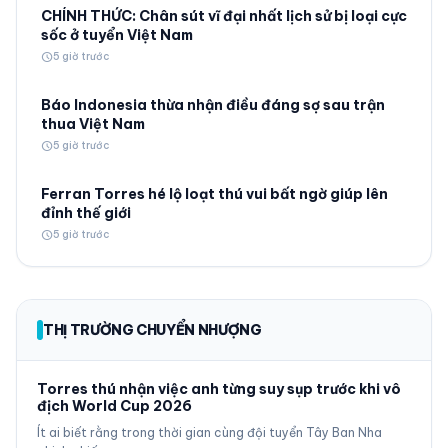
CHÍNH THỨC: Chân sút vĩ đại nhất lịch sử bị loại cực
sốc ở tuyển Việt Nam
schedule
5 giờ trước
Báo Indonesia thừa nhận điều đáng sợ sau trận
thua Việt Nam
schedule
5 giờ trước
Ferran Torres hé lộ loạt thú vui bất ngờ giúp lên
đỉnh thế giới
schedule
5 giờ trước
THỊ TRƯỜNG CHUYỂN NHƯỢNG
Torres thú nhận việc anh từng suy sụp trước khi vô
địch World Cup 2026
Ít ai biết rằng trong thời gian cùng đội tuyển Tây Ban Nha