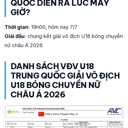
QUỐC DIỄN RA LÚC MẤY
GIỜ?
Thời gian
: 19h00, hôm nay 7/7
Giải đấu
: chung kết giải vô địch U18 bóng chuyền
nữ châu Á 2026
DANH SÁCH VĐV U18
TRUNG QUỐC GIẢI VÔ ĐỊCH
U18 BÓNG CHUYỀN NỮ
CHÂU Á 2026