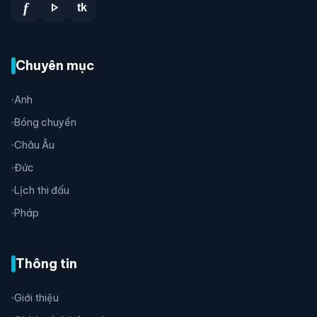
play_arrow
f
tk
Chuyên mục
Anh
Bóng chuyền
Châu Âu
Đức
Lịch thi đấu
Pháp
Thông tin
Giới thiệu