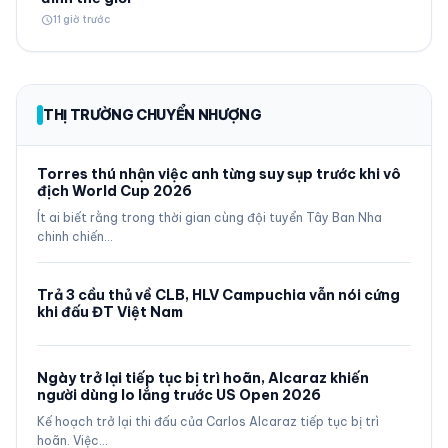
schedule
11 giờ trước
THỊ TRƯỜNG CHUYỂN NHƯỢNG
Torres thú nhận việc anh từng suy sụp trước khi vô
địch World Cup 2026
Ít ai biết rằng trong thời gian cùng đội tuyển Tây Ban Nha
chinh chiến…
Trả 3 cầu thủ về CLB, HLV Campuchia vẫn nói cứng
khi đấu ĐT Việt Nam
Ngày trở lại tiếp tục bị trì hoãn, Alcaraz khiến
người dùng lo lắng trước US Open 2026
Kế hoạch trở lại thi đấu của Carlos Alcaraz tiếp tục bị trì
hoãn. Việc…