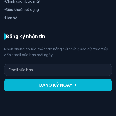
Chính sách bảo mật
Điều khoản sử dụng
Liên hệ
Đăng ký nhận tin
Nhận những tin tức thể thao nóng hổi nhất được gửi trực tiếp
đến email của bạn mỗi ngày.
arrow_forward
ĐĂNG KÝ NGAY