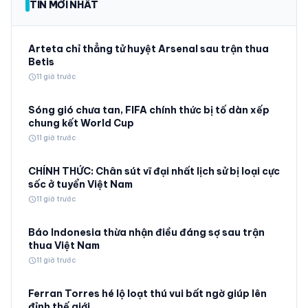
TIN MỚI NHẤT
Arteta chỉ thẳng tử huyệt Arsenal sau trận thua
Betis
schedule
11 giờ trước
Sóng gió chưa tan, FIFA chính thức bị tố dàn xếp
chung kết World Cup
schedule
11 giờ trước
CHÍNH THỨC: Chân sút vĩ đại nhất lịch sử bị loại cực
sốc ở tuyển Việt Nam
schedule
11 giờ trước
Báo Indonesia thừa nhận điều đáng sợ sau trận
thua Việt Nam
schedule
11 giờ trước
Ferran Torres hé lộ loạt thú vui bất ngờ giúp lên
đỉnh thế giới