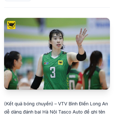
share
mail
© 2026 TT24H
(Kết quả bóng chuyền) – VTV Bình Điền Long An
dễ dàng đánh bại Hà Nội Tasco Auto để ghi tên