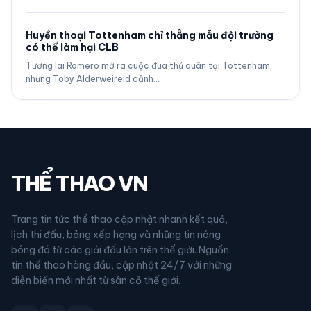
Huyền thoại Tottenham chỉ thẳng mẫu đội trưởng
có thể làm hại CLB
Tương lai Romero mở ra cuộc đua thủ quân tại Tottenham,
nhưng Toby Alderweireld cảnh…
THỂ THAO VN
Trang tin tức thể thao cập nhật nhanh kết quả,
lịch thi đấu, bảng xếp hạng và những tin nóng
bóng đá từ các giải đấu lớn trên thế giới. Nguồn
tin thể thao hàng đầu, cập nhật 24/7 với những
diễn biến mới nhất từ sân cỏ thế giới.