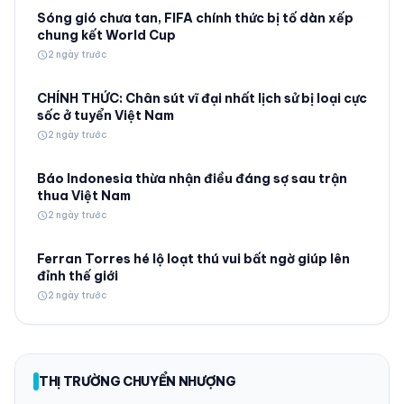
Sóng gió chưa tan, FIFA chính thức bị tố dàn xếp
chung kết World Cup
schedule
2 ngày trước
CHÍNH THỨC: Chân sút vĩ đại nhất lịch sử bị loại cực
sốc ở tuyển Việt Nam
schedule
2 ngày trước
Báo Indonesia thừa nhận điều đáng sợ sau trận
thua Việt Nam
schedule
2 ngày trước
Ferran Torres hé lộ loạt thú vui bất ngờ giúp lên
đỉnh thế giới
schedule
2 ngày trước
THỊ TRƯỜNG CHUYỂN NHƯỢNG