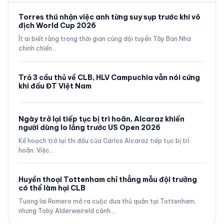
Torres thú nhận việc anh từng suy sụp trước khi vô
địch World Cup 2026
Ít ai biết rằng trong thời gian cùng đội tuyển Tây Ban Nha
chinh chiến…
Trả 3 cầu thủ về CLB, HLV Campuchia vẫn nói cứng
khi đấu ĐT Việt Nam
Ngày trở lại tiếp tục bị trì hoãn, Alcaraz khiến
người dùng lo lắng trước US Open 2026
Kế hoạch trở lại thi đấu của Carlos Alcaraz tiếp tục bị trì
hoãn. Việc…
Huyền thoại Tottenham chỉ thẳng mẫu đội trưởng
có thể làm hại CLB
Tương lai Romero mở ra cuộc đua thủ quân tại Tottenham,
nhưng Toby Alderweireld cảnh…