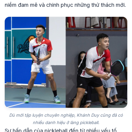
niềm đam mê và chinh phục những thử thách mới.
Dù mới tập luyện chuyên nghiệp, Khánh Duy cũng đã có
nhiều danh hiệu ở làng pickleball.
Sự hấp dẫn của pickleball đến từ nhiều yếu tố.