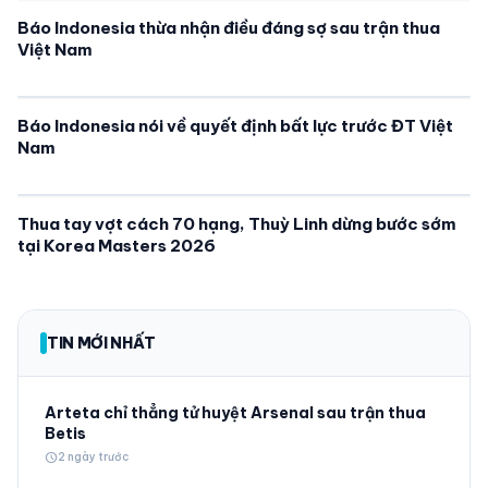
Báo Indonesia thừa nhận điều đáng sợ sau trận thua
Việt Nam
Báo Indonesia nói về quyết định bất lực trước ĐT Việt
Nam
Thua tay vợt cách 70 hạng, Thuỳ Linh dừng bước sớm
tại Korea Masters 2026
TIN MỚI NHẤT
Arteta chỉ thẳng tử huyệt Arsenal sau trận thua
Betis
schedule
2 ngày trước