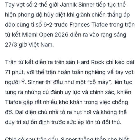
Tay vợt số 2 thế giới Jannik Sinner tiếp tục thể
hiện phong độ hủy diệt khi giành chiến thắng áp
đảo cùng tỉ số 6-2 trước Frances Tiafoe trong trận
tứ kết Miami Open 2026 diễn ra vào rạng sáng
27/3 giờ Việt Nam.
Trận tứ kết diễn ra trên sân Hard Rock chỉ kéo dài
71 phút, với thế trận hoàn toàn nghiêng về tay vợt
người Ý. Sinner thi đấu như một “cỗ máy”, liên tục
tung ra những cú đánh uy lực và chính xác, khiến
Tiafoe gặp rất nhiều khó khăn trong việc chống
đỡ. Đại diện chủ nhà tỏ ra hụt hơi và không thể
duy trì sự ổn định trước sức ép lớn từ đối thủ.
Chia sẻ sau trận đấu, Sinner thẳng thắn cho biết