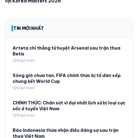
tại Korea Masters 2026
TIN MỚI NHẤT
Arteta chỉ thẳng tử huyệt Arsenal sau trận thua
Betis
schedule
10 giờ trước
Sóng gió chưa tan, FIFA chính thức bị tố dàn xếp
chung kết World Cup
schedule
10 giờ trước
CHÍNH THỨC: Chân sút vĩ đại nhất lịch sử bị loại cực
sốc ở tuyển Việt Nam
schedule
10 giờ trước
Báo Indonesia thừa nhận điều đáng sợ sau trận
thua Việt Nam