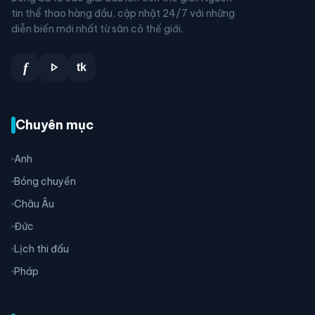
tin thể thao hàng đầu, cập nhật 24/7 với những
diễn biến mới nhất từ sân cỏ thế giới.
play_arrow
f
tk
Chuyên mục
Anh
Bóng chuyền
Châu Âu
Đức
Lịch thi đấu
Pháp