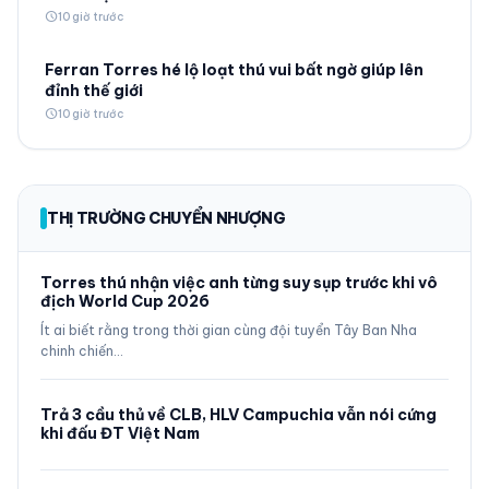
schedule
10 giờ trước
Ferran Torres hé lộ loạt thú vui bất ngờ giúp lên
đỉnh thế giới
schedule
10 giờ trước
THỊ TRƯỜNG CHUYỂN NHƯỢNG
Torres thú nhận việc anh từng suy sụp trước khi vô
địch World Cup 2026
Ít ai biết rằng trong thời gian cùng đội tuyển Tây Ban Nha
chinh chiến…
Trả 3 cầu thủ về CLB, HLV Campuchia vẫn nói cứng
khi đấu ĐT Việt Nam