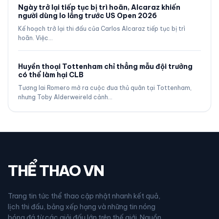
Ngày trở lại tiếp tục bị trì hoãn, Alcaraz khiến
người dùng lo lắng trước US Open 2026
Kế hoạch trở lại thi đấu của Carlos Alcaraz tiếp tục bị trì
hoãn. Việc…
Huyền thoại Tottenham chỉ thẳng mẫu đội trưởng
có thể làm hại CLB
Tương lai Romero mở ra cuộc đua thủ quân tại Tottenham,
nhưng Toby Alderweireld cảnh…
THỂ THAO VN
Trang tin tức thể thao cập nhật nhanh kết quả,
lịch thi đấu, bảng xếp hạng và những tin nóng
bóng đá từ các giải đấu lớn trên thế giới. Nguồn