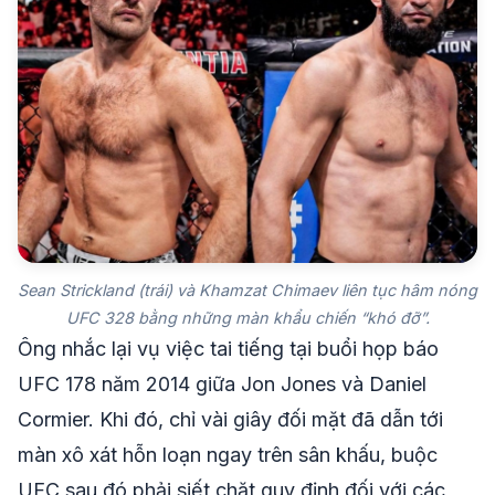
Sean Strickland (trái) và Khamzat Chimaev liên tục hâm nóng
UFC 328 bằng những màn khẩu chiến “khó đỡ”.
Ông nhắc lại vụ việc tai tiếng tại buổi họp báo
UFC 178 năm 2014 giữa Jon Jones và Daniel
Cormier. Khi đó, chỉ vài giây đối mặt đã dẫn tới
màn xô xát hỗn loạn ngay trên sân khấu, buộc
UFC sau đó phải siết chặt quy định đối với các