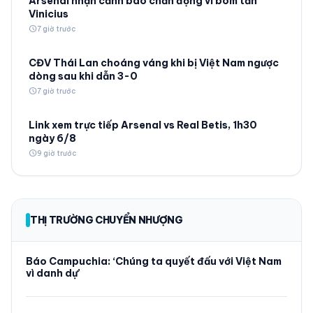
Arsenal nhận cảnh báo chấn động vì bom tấn
Vinicius
schedule
7 giờ trước
CĐV Thái Lan choáng váng khi bị Việt Nam ngược
dòng sau khi dẫn 3-0
schedule
7 giờ trước
Link xem trực tiếp Arsenal vs Real Betis, 1h30
ngày 6/8
schedule
9 giờ trước
THỊ TRƯỜNG CHUYỂN NHƯỢNG
Báo Campuchia: ‘Chúng ta quyết đấu với Việt Nam
vì danh dự’