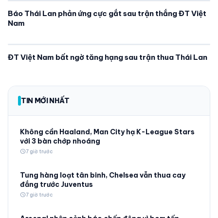
Báo Thái Lan phản ứng cực gắt sau trận thắng ĐT Việt
Nam
ĐT Việt Nam bất ngờ tăng hạng sau trận thua Thái Lan
TIN MỚI NHẤT
Không cần Haaland, Man City hạ K-League Stars
với 3 bàn chớp nhoáng
schedule
7 giờ trước
Tung hàng loạt tân binh, Chelsea vẫn thua cay
đắng trước Juventus
schedule
7 giờ trước