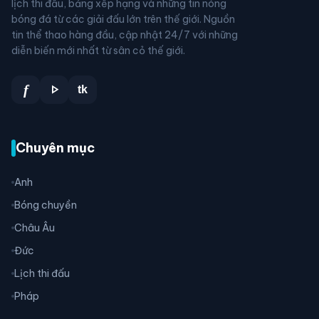
lịch thi đấu, bảng xếp hạng và những tin nóng
bóng đá từ các giải đấu lớn trên thế giới. Nguồn
tin thể thao hàng đầu, cập nhật 24/7 với những
diễn biến mới nhất từ sân cỏ thế giới.
play_arrow
f
tk
Chuyên mục
Anh
Bóng chuyền
Châu Âu
Đức
Lịch thi đấu
Pháp