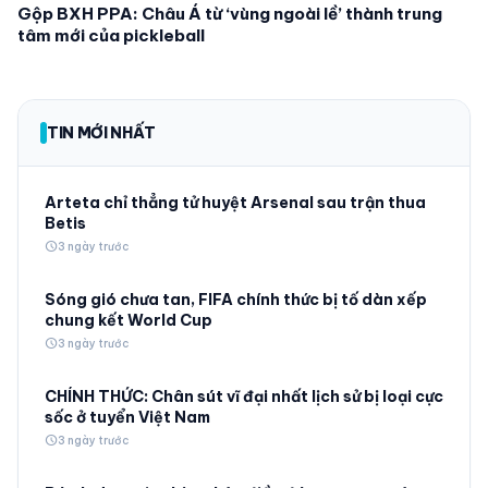
Gộp BXH PPA: Châu Á từ ‘vùng ngoài lề’ thành trung
tâm mới của pickleball
TIN MỚI NHẤT
Arteta chỉ thẳng tử huyệt Arsenal sau trận thua
Betis
schedule
3 ngày trước
Sóng gió chưa tan, FIFA chính thức bị tố dàn xếp
chung kết World Cup
schedule
3 ngày trước
CHÍNH THỨC: Chân sút vĩ đại nhất lịch sử bị loại cực
sốc ở tuyển Việt Nam
schedule
3 ngày trước