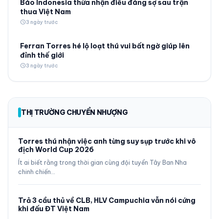
Báo Indonesia thừa nhận điều đáng sợ sau trận
thua Việt Nam
schedule
3 ngày trước
Ferran Torres hé lộ loạt thú vui bất ngờ giúp lên
đỉnh thế giới
schedule
3 ngày trước
THỊ TRƯỜNG CHUYỂN NHƯỢNG
Torres thú nhận việc anh từng suy sụp trước khi vô
địch World Cup 2026
Ít ai biết rằng trong thời gian cùng đội tuyển Tây Ban Nha
chinh chiến…
Trả 3 cầu thủ về CLB, HLV Campuchia vẫn nói cứng
khi đấu ĐT Việt Nam