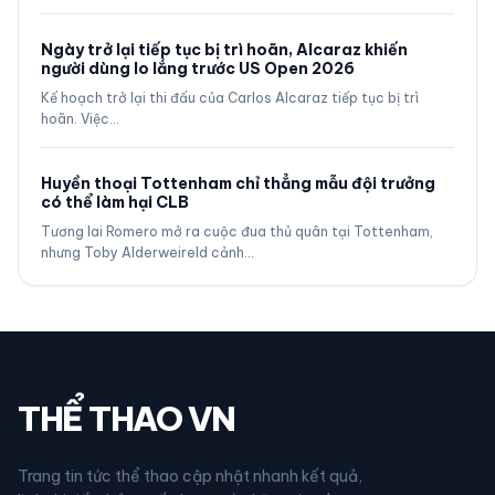
Ngày trở lại tiếp tục bị trì hoãn, Alcaraz khiến
người dùng lo lắng trước US Open 2026
Kế hoạch trở lại thi đấu của Carlos Alcaraz tiếp tục bị trì
hoãn. Việc…
Huyền thoại Tottenham chỉ thẳng mẫu đội trưởng
có thể làm hại CLB
Tương lai Romero mở ra cuộc đua thủ quân tại Tottenham,
nhưng Toby Alderweireld cảnh…
THỂ THAO VN
Trang tin tức thể thao cập nhật nhanh kết quả,