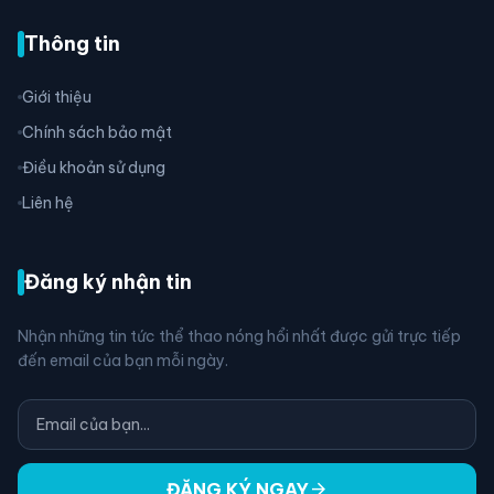
Thông tin
Giới thiệu
Chính sách bảo mật
Điều khoản sử dụng
Liên hệ
Đăng ký nhận tin
Nhận những tin tức thể thao nóng hổi nhất được gửi trực tiếp
đến email của bạn mỗi ngày.
arrow_forward
ĐĂNG KÝ NGAY