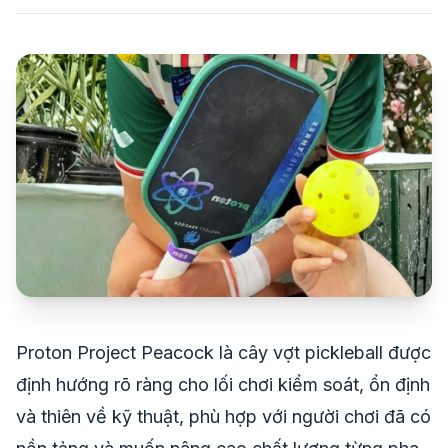
share
mail
© 2026 TT24H
Proton Project Peacock là cây vợt pickleball được
định hướng rõ ràng cho lối chơi kiểm soát, ổn định
và thiên về kỹ thuật, phù hợp với người chơi đã có