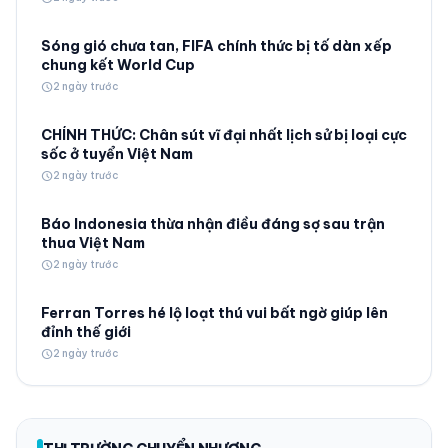
Sóng gió chưa tan, FIFA chính thức bị tố dàn xếp
chung kết World Cup
schedule
2 ngày trước
CHÍNH THỨC: Chân sút vĩ đại nhất lịch sử bị loại cực
sốc ở tuyển Việt Nam
schedule
2 ngày trước
Báo Indonesia thừa nhận điều đáng sợ sau trận
thua Việt Nam
schedule
2 ngày trước
Ferran Torres hé lộ loạt thú vui bất ngờ giúp lên
đỉnh thế giới
schedule
2 ngày trước