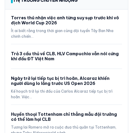
THỊ TRƯỜNG CHUYỂN NHƯỢNG
Torres thú nhận việc anh từng suy sụp trước khi vô
địch World Cup 2026
Ít ai biết rằng trong thời gian cùng đội tuyển Tây Ban Nha
chinh chiến…
Trả 3 cầu thủ về CLB, HLV Campuchia vẫn nói cứng
khi đấu ĐT Việt Nam
Ngày trở lại tiếp tục bị trì hoãn, Alcaraz khiến
người dùng lo lắng trước US Open 2026
Kế hoạch trở lại thi đấu của Carlos Alcaraz tiếp tục bị trì
hoãn. Việc…
Huyền thoại Tottenham chỉ thẳng mẫu đội trưởng
có thể làm hại CLB
Tương lai Romero mở ra cuộc đua thủ quân tại Tottenham,
nhưng Toby Alderweireld cảnh…