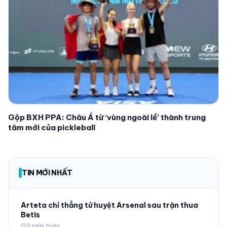
Gộp BXH PPA: Châu Á từ ‘vùng ngoài lề’ thành trung
tâm mới của pickleball
TIN MỚI NHẤT
Arteta chỉ thẳng tử huyệt Arsenal sau trận thua
Betis
schedule
2 ngày trước