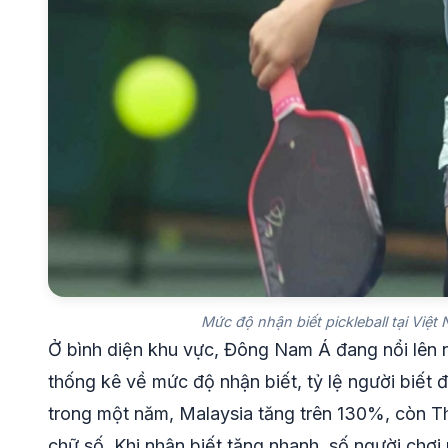
Mức độ nhận biết pickleball tại Vi
Ở bình diện khu vực, Đông Nam Á đang nổi lên
thống kê về mức độ nhận biết, tỷ lệ người biết 
trong một năm, Malaysia tăng trên 130%, còn Th
chữ số. Khi nhận biết tăng nhanh, số người chơ