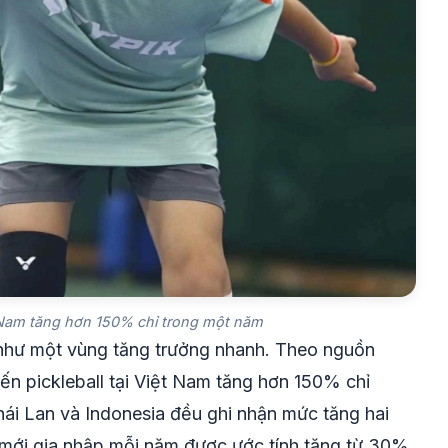
ệt Nam tăng hơn 150% chỉ trong một năm
 như một vùng tăng trưởng nhanh. Theo nguồn
đến pickleball tại Việt Nam tăng hơn 150% chỉ
ái Lan và Indonesia đều ghi nhận mức tăng hai
i mới gia nhập mỗi năm được ước tính tăng từ 30%