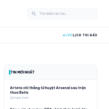
search
LIVE
LỊCH THI ĐẤU
expand_more
TIN MỚI NHẤT
expand_more
Arteta chỉ thẳng tử huyệt Arsenal sau trận
thua Betis
schedule
2 ngày trước
expand_more