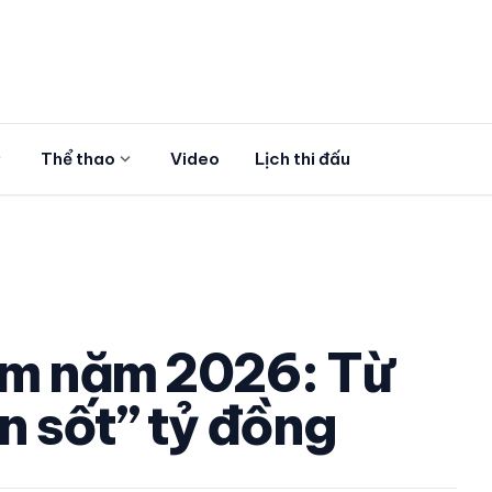
more
expand_more
Thể thao
Video
Lịch thi đấu
Nam năm 2026: Từ
n sốt” tỷ đồng