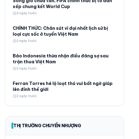
Sóng gió chưa tan, FIFA chính thức bị tố dàn
xếp chung kết World Cup
schedule
2 ngày trước
CHÍNH THỨC: Chân sút vĩ đại nhất lịch sử bị
loại cực sốc ở tuyển Việt Nam
schedule
2 ngày trước
© 2026 TT24H
Báo Indonesia thừa nhận điều đáng sợ sau
trận thua Việt Nam
schedule
2 ngày trước
Ferran Torres hé lộ loạt thú vui bất ngờ giúp
lên đỉnh thế giới
schedule
2 ngày trước
THỊ TRƯỜNG CHUYỂN NHƯỢNG