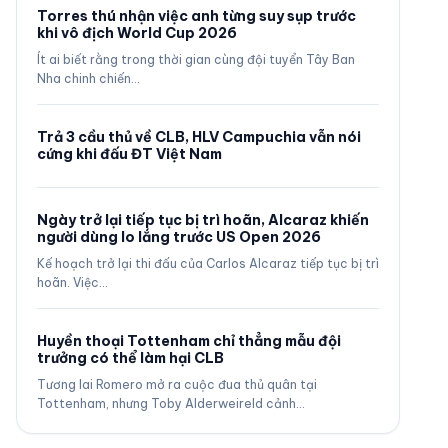
Torres thú nhận việc anh từng suy sụp trước
khi vô địch World Cup 2026
Ít ai biết rằng trong thời gian cùng đội tuyển Tây Ban
Nha chinh chiến…
Trả 3 cầu thủ về CLB, HLV Campuchia vẫn nói
cứng khi đấu ĐT Việt Nam
Ngày trở lại tiếp tục bị trì hoãn, Alcaraz khiến
người dùng lo lắng trước US Open 2026
Kế hoạch trở lại thi đấu của Carlos Alcaraz tiếp tục bị trì
hoãn. Việc…
Huyền thoại Tottenham chỉ thẳng mẫu đội
trưởng có thể làm hại CLB
Tương lai Romero mở ra cuộc đua thủ quân tại
Tottenham, nhưng Toby Alderweireld cảnh…