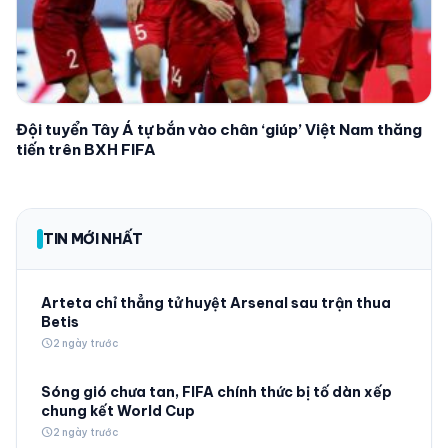
Đội tuyển Tây Á tự bắn vào chân ‘giúp’ Việt Nam thăng
tiến trên BXH FIFA
TIN MỚI NHẤT
Arteta chỉ thẳng tử huyệt Arsenal sau trận thua
Betis
schedule
2 ngày trước
Sóng gió chưa tan, FIFA chính thức bị tố dàn xếp
chung kết World Cup
schedule
2 ngày trước