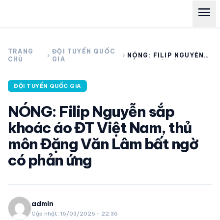
menu
search
TRANG
ĐỘI TUYỂN QUỐC
chevron_right
chevron_right
NÓNG: FILIP NGUYỄN
CHỦ
GIA
SẮP KHOÁC ÁO ĐT
VIỆT NAM, THỦ MÔN
ĐẶNG VĂN LÂM BẤT
expand_more
CÁC GIẢI NGOẠI HẠNG
ĐỘI TUYỂN QUỐC GIA
NGỜ CÓ PHẢN ỨNG
NÓNG: Filip Nguyễn sắp
expand_more
THỂ THAO TRONG NƯỚC
khoác áo ĐT Việt Nam, thủ
môn Đặng Văn Lâm bất ngờ
expand_more
THỂ THAO
có phản ứng
VIDEO
LỊCH THI ĐẤU
admin
Cập nhật: 16/03/2026 - 22:36