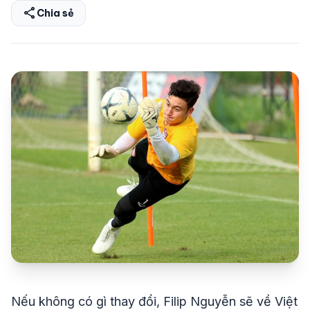
share
Chia sẻ
share
mail
© 2026 TT24H
Nếu không có gì thay đổi, Filip Nguyễn sẽ về Việt