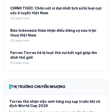
CHÍNH THỨC: Chân sút vĩ đại nhất lịch sử bị loại cực
sốc ở tuyển Việt Nam
schedule
2 ngày trước
Báo Indonesia thừa nhận điều đáng sợ sau trận
thua Việt Nam
schedule
2 ngày trước
Ferran Torres hé lộ loạt thú vui bất ngờ giúp lên
đỉnh thế giới
schedule
2 ngày trước
THỊ TRƯỜNG CHUYỂN NHƯỢNG
Torres thú nhận việc anh từng suy sụp trước khi vô
địch World Cup 2026