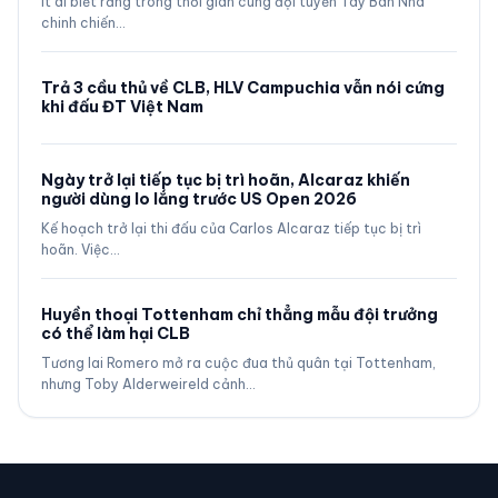
Ít ai biết rằng trong thời gian cùng đội tuyển Tây Ban Nha
chinh chiến…
Trả 3 cầu thủ về CLB, HLV Campuchia vẫn nói cứng
khi đấu ĐT Việt Nam
Ngày trở lại tiếp tục bị trì hoãn, Alcaraz khiến
người dùng lo lắng trước US Open 2026
Kế hoạch trở lại thi đấu của Carlos Alcaraz tiếp tục bị trì
hoãn. Việc…
Huyền thoại Tottenham chỉ thẳng mẫu đội trưởng
có thể làm hại CLB
Tương lai Romero mở ra cuộc đua thủ quân tại Tottenham,
nhưng Toby Alderweireld cảnh…