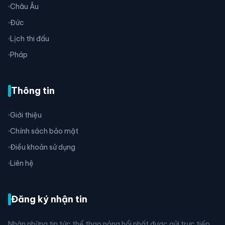
Châu Âu
Đức
Lịch thi đấu
Pháp
Thông tin
Giới thiệu
Chính sách bảo mật
Điều khoản sử dụng
Liên hệ
Đăng ký nhận tin
Nhận những tin tức thể thao nóng hổi nhất được gửi trực tiếp