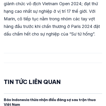
giành chức vô địch Vietnam Open 2024; đạt thứ
hạng cao nhất sự nghiệp ở vị trí 17 thế giới. Với
Marin, cô tiếp tục nằm trong nhóm các tay vợt
hàng đầu trước khi chấn thương ở Paris 2024 đặt
dấu chấm hết cho sự nghiệp của “Sư tử hống”.
TIN TỨC LIÊN QUAN
Báo Indonesia thừa nhận điều đáng sợ sau trận thua
Việt Nam