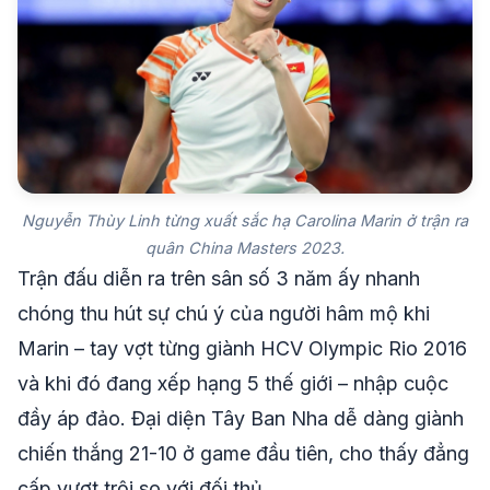
Nguyễn Thùy Linh từng xuất sắc hạ Carolina Marin ở trận ra
quân China Masters 2023.
Trận đấu diễn ra trên sân số 3 năm ấy nhanh
chóng thu hút sự chú ý của người hâm mộ khi
Marin – tay vợt từng giành HCV Olympic Rio 2016
và khi đó đang xếp hạng 5 thế giới – nhập cuộc
đầy áp đảo. Đại diện Tây Ban Nha dễ dàng giành
chiến thắng 21-10 ở game đầu tiên, cho thấy đẳng
cấp vượt trội so với đối thủ.