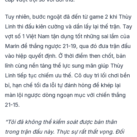
Tuy nhiên, bước ngoặt đã đến từ game 2 khi Thùy
Linh thi đấu kiên cường và dần lấy lại thế trận. Tay
vợt số 1 Việt Nam tận dụng tốt những sai lầm của
Marin để thắng ngược 21-19, qua đó đưa trận đấu
vào hiệp quyết định. Ở thời điểm then chốt, bản
lĩnh cùng nền tảng thể lực sung mãn giúp Thùy
Linh tiếp tục chiếm ưu thế. Cô duy trì lối chơi bền
bỉ, hạn chế tối đa lỗi tự đánh hỏng để khép lại
màn lội ngược dòng ngoạn mục với chiến thắng
21-15.
“Tôi đã không thể kiểm soát được bản thân
trong trận đấu này. Thực sự rất thất vọng. Đối