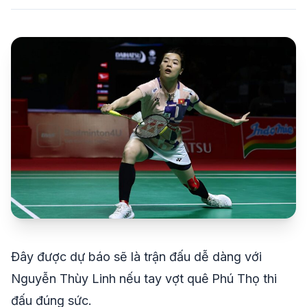
share
mail
© 2026 TT24H
Đây được dự báo sẽ là trận đấu dễ dàng với
Nguyễn Thùy Linh nếu tay vợt quê Phú Thọ thi
đấu đúng sức.