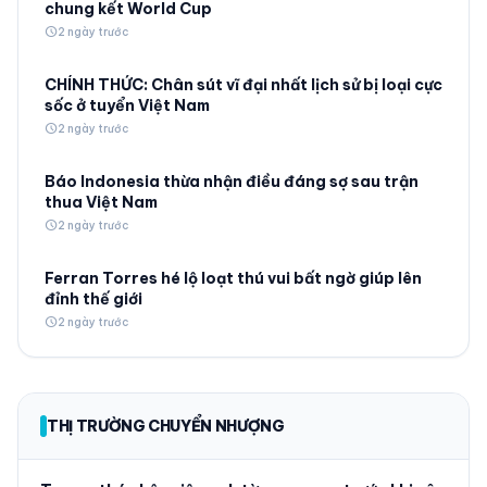
chung kết World Cup
schedule
2 ngày trước
CHÍNH THỨC: Chân sút vĩ đại nhất lịch sử bị loại cực
sốc ở tuyển Việt Nam
schedule
2 ngày trước
Báo Indonesia thừa nhận điều đáng sợ sau trận
thua Việt Nam
schedule
2 ngày trước
Ferran Torres hé lộ loạt thú vui bất ngờ giúp lên
đỉnh thế giới
schedule
2 ngày trước
THỊ TRƯỜNG CHUYỂN NHƯỢNG