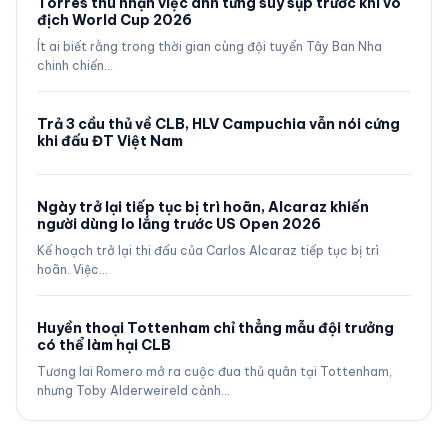
Torres thú nhận việc anh từng suy sụp trước khi vô
địch World Cup 2026
Ít ai biết rằng trong thời gian cùng đội tuyển Tây Ban Nha
chinh chiến…
Trả 3 cầu thủ về CLB, HLV Campuchia vẫn nói cứng
khi đấu ĐT Việt Nam
Ngày trở lại tiếp tục bị trì hoãn, Alcaraz khiến
người dùng lo lắng trước US Open 2026
Kế hoạch trở lại thi đấu của Carlos Alcaraz tiếp tục bị trì
hoãn. Việc…
Huyền thoại Tottenham chỉ thẳng mẫu đội trưởng
có thể làm hại CLB
Tương lai Romero mở ra cuộc đua thủ quân tại Tottenham,
nhưng Toby Alderweireld cảnh…