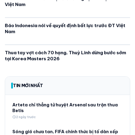
Việt Nam
Báo Indonesia nói về quyết định bất lực trước ĐT Việt
Nam
Thua tay vợt cách 70 hạng, Thuỳ Linh dừng bước sớm
tại Korea Masters 2026
TIN MỚI NHẤT
Arteta chỉ thẳng tử huyệt Arsenal sau trận thua
Betis
schedule
2 ngày trước
Sóng gió chưa tan, FIFA chính thức bị tố dàn xếp