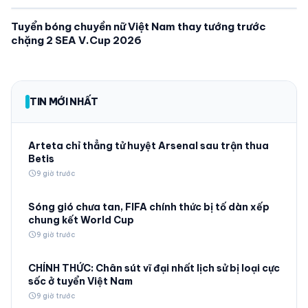
Tuyển bóng chuyền nữ Việt Nam thay tướng trước
chặng 2 SEA V.Cup 2026
TIN MỚI NHẤT
Arteta chỉ thẳng tử huyệt Arsenal sau trận thua
Betis
schedule
9 giờ trước
Sóng gió chưa tan, FIFA chính thức bị tố dàn xếp
chung kết World Cup
schedule
9 giờ trước
CHÍNH THỨC: Chân sút vĩ đại nhất lịch sử bị loại cực
sốc ở tuyển Việt Nam
schedule
9 giờ trước