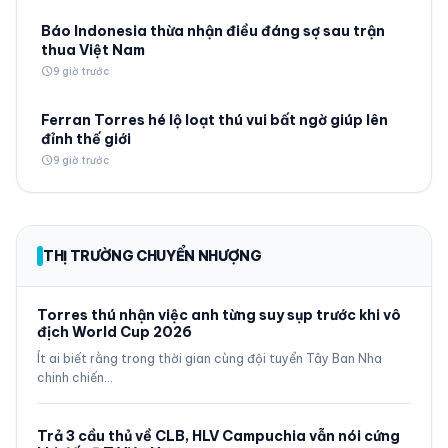
Báo Indonesia thừa nhận điều đáng sợ sau trận
thua Việt Nam
schedule
9 giờ trước
Ferran Torres hé lộ loạt thú vui bất ngờ giúp lên
đỉnh thế giới
schedule
9 giờ trước
THỊ TRƯỜNG CHUYỂN NHƯỢNG
Torres thú nhận việc anh từng suy sụp trước khi vô
địch World Cup 2026
Ít ai biết rằng trong thời gian cùng đội tuyển Tây Ban Nha
chinh chiến…
Trả 3 cầu thủ về CLB, HLV Campuchia vẫn nói cứng