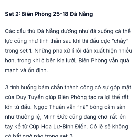
Set 2: Biên Phòng 25-18 Đà Nẵng
Các cầu thủ Đà Nẵng dường như đã xuống cả thể
lực cũng như tinh thần sau khi thi đấu cực “cháy”
trong set 1. Những pha xử lí lỗi dần xuất hiện nhiều
hơn, trong khi ở bên kia lưới, Biên Phòng vẫn quá
mạnh và ổn định.
3 tình huống bám chắn thành công có sự góp mặt
của Duy Tuyến giúp Biên Phòng tạo ra lợi thế rất
lớn từ đầu. Ngọc Thuân vẫn “nã” bóng cắm sàn
như thường lệ, Minh Đức cũng đang chơi rất lên
tay kể từ Cúp Hoa Lư-Bình Điền. Có lẽ sẽ không
có bất ngờ nào trong set 3.