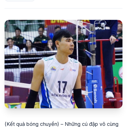
share
mail
© 2026 TT24H
(Kết quả bóng chuyền) – Những cú đập vô cùng