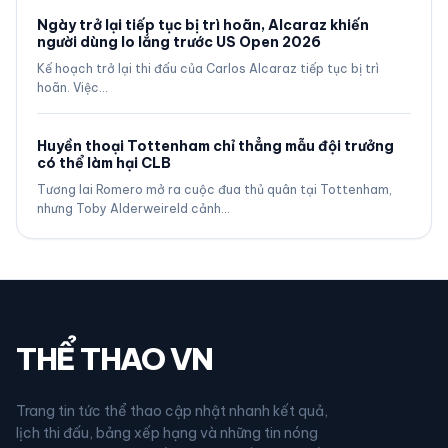
Ngày trở lại tiếp tục bị trì hoãn, Alcaraz khiến
người dùng lo lắng trước US Open 2026
Kế hoạch trở lại thi đấu của Carlos Alcaraz tiếp tục bị trì
hoãn. Việc…
Huyền thoại Tottenham chỉ thẳng mẫu đội trưởng
có thể làm hại CLB
Tương lai Romero mở ra cuộc đua thủ quân tại Tottenham,
nhưng Toby Alderweireld cảnh…
THỂ THAO VN
Trang tin tức thể thao cập nhật nhanh kết quả,
lịch thi đấu, bảng xếp hạng và những tin nóng