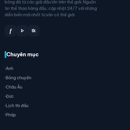
bóng đá từ các giải đấu lớn trên thế giới. Nguồn
tin thể thao hàng đầu, cập nhật 24/7 với những
diễn biến mới nhất từ sân cỏ thế giới.
play_arrow
f
tk
Chuyên mục
Anh
Bóng chuyền
Châu Âu
Đức
Lịch thi đấu
Pháp