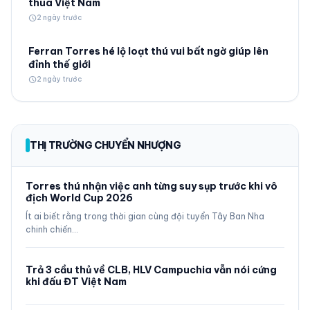
thua Việt Nam
schedule
2 ngày trước
Ferran Torres hé lộ loạt thú vui bất ngờ giúp lên
đỉnh thế giới
schedule
2 ngày trước
THỊ TRƯỜNG CHUYỂN NHƯỢNG
Torres thú nhận việc anh từng suy sụp trước khi vô
địch World Cup 2026
Ít ai biết rằng trong thời gian cùng đội tuyển Tây Ban Nha
chinh chiến…
Trả 3 cầu thủ về CLB, HLV Campuchia vẫn nói cứng
khi đấu ĐT Việt Nam