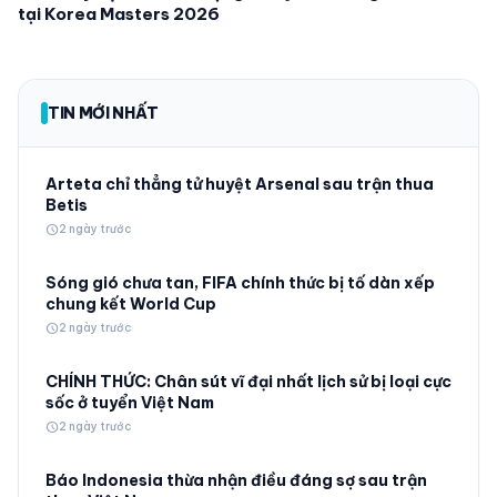
tại Korea Masters 2026
TIN MỚI NHẤT
Arteta chỉ thẳng tử huyệt Arsenal sau trận thua
Betis
schedule
2 ngày trước
Sóng gió chưa tan, FIFA chính thức bị tố dàn xếp
chung kết World Cup
schedule
2 ngày trước
CHÍNH THỨC: Chân sút vĩ đại nhất lịch sử bị loại cực
sốc ở tuyển Việt Nam
schedule
2 ngày trước
Báo Indonesia thừa nhận điều đáng sợ sau trận