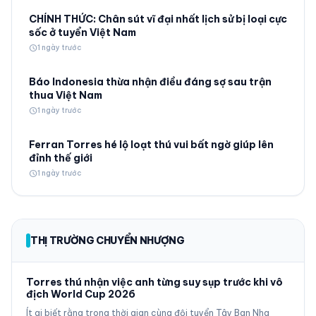
CHÍNH THỨC: Chân sút vĩ đại nhất lịch sử bị loại cực
sốc ở tuyển Việt Nam
schedule
1 ngày trước
Báo Indonesia thừa nhận điều đáng sợ sau trận
thua Việt Nam
schedule
1 ngày trước
Ferran Torres hé lộ loạt thú vui bất ngờ giúp lên
đỉnh thế giới
schedule
1 ngày trước
THỊ TRƯỜNG CHUYỂN NHƯỢNG
Torres thú nhận việc anh từng suy sụp trước khi vô
địch World Cup 2026
Ít ai biết rằng trong thời gian cùng đội tuyển Tây Ban Nha