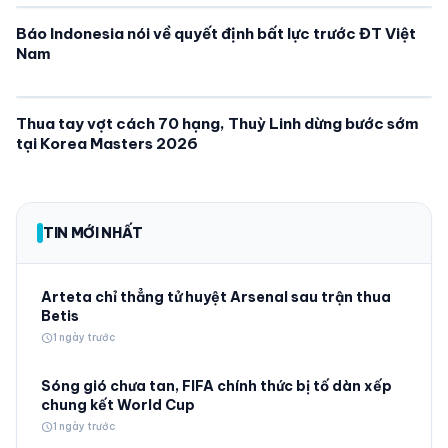
Báo Indonesia nói về quyết định bất lực trước ĐT Việt
Nam
Thua tay vợt cách 70 hạng, Thuỳ Linh dừng bước sớm
tại Korea Masters 2026
TIN MỚI NHẤT
Arteta chỉ thẳng tử huyệt Arsenal sau trận thua
Betis
schedule
1 ngày trước
Sóng gió chưa tan, FIFA chính thức bị tố dàn xếp
chung kết World Cup
schedule
1 ngày trước