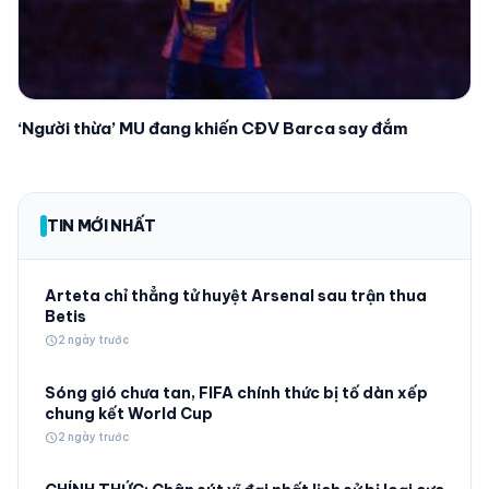
‘Người thừa’ MU đang khiến CĐV Barca say đắm
TIN MỚI NHẤT
Arteta chỉ thẳng tử huyệt Arsenal sau trận thua
Betis
schedule
2 ngày trước
Sóng gió chưa tan, FIFA chính thức bị tố dàn xếp
chung kết World Cup
schedule
2 ngày trước