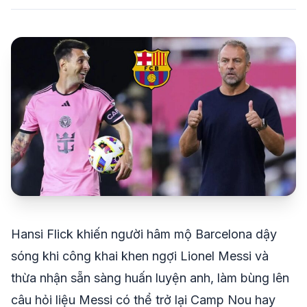
share
mail
© 2026 TT24H
Hansi Flick khiến người hâm mộ Barcelona dậy
sóng khi công khai khen ngợi Lionel Messi và
thừa nhận sẵn sàng huấn luyện anh, làm bùng lên
câu hỏi liệu Messi có thể trở lại Camp Nou hay