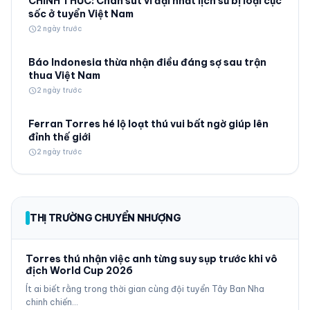
CHÍNH THỨC: Chân sút vĩ đại nhất lịch sử bị loại cực
sốc ở tuyển Việt Nam
schedule
2 ngày trước
Báo Indonesia thừa nhận điều đáng sợ sau trận
thua Việt Nam
schedule
2 ngày trước
Ferran Torres hé lộ loạt thú vui bất ngờ giúp lên
đỉnh thế giới
schedule
2 ngày trước
THỊ TRƯỜNG CHUYỂN NHƯỢNG
Torres thú nhận việc anh từng suy sụp trước khi vô
địch World Cup 2026
Ít ai biết rằng trong thời gian cùng đội tuyển Tây Ban Nha
chinh chiến…