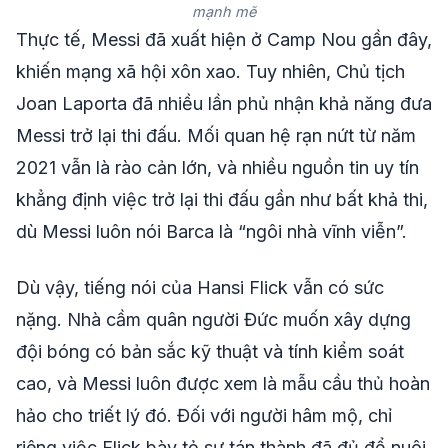
mạnh mẽ
Thực tế, Messi đã xuất hiện ở Camp Nou gần đây,
khiến mạng xã hội xôn xao. Tuy nhiên, Chủ tịch
Joan Laporta đã nhiều lần phủ nhận khả năng đưa
Messi trở lại thi đấu. Mối quan hệ rạn nứt từ năm
2021 vẫn là rào cản lớn, và nhiều nguồn tin uy tín
khẳng định việc trở lại thi đấu gần như bất khả thi,
dù Messi luôn nói Barca là “ngôi nhà vĩnh viễn”.
Dù vậy, tiếng nói của Hansi Flick vẫn có sức
nặng. Nhà cầm quân người Đức muốn xây dựng
đội bóng có bản sắc kỹ thuật và tính kiểm soát
cao, và Messi luôn được xem là mẫu cầu thủ hoàn
hảo cho triết lý đó. Đối với người hâm mộ, chỉ
riêng việc Flick bày tỏ sự tán thành đã đủ để nuôi