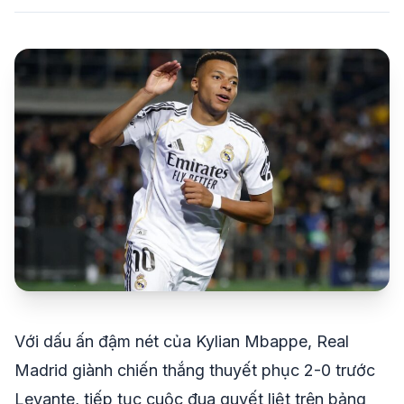
share
mail
© 2026 TT24H
Với dấu ấn đậm nét của Kylian Mbappe, Real
Madrid giành chiến thắng thuyết phục 2-0 trước
Levante, tiếp tục cuộc đua quyết liệt trên bảng