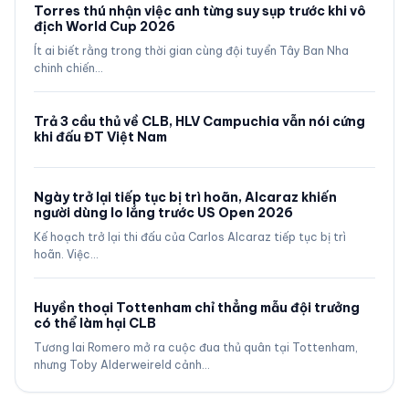
Torres thú nhận việc anh từng suy sụp trước khi vô
địch World Cup 2026
Ít ai biết rằng trong thời gian cùng đội tuyển Tây Ban Nha
chinh chiến…
Trả 3 cầu thủ về CLB, HLV Campuchia vẫn nói cứng
khi đấu ĐT Việt Nam
Ngày trở lại tiếp tục bị trì hoãn, Alcaraz khiến
người dùng lo lắng trước US Open 2026
Kế hoạch trở lại thi đấu của Carlos Alcaraz tiếp tục bị trì
hoãn. Việc…
Huyền thoại Tottenham chỉ thẳng mẫu đội trưởng
có thể làm hại CLB
Tương lai Romero mở ra cuộc đua thủ quân tại Tottenham,
nhưng Toby Alderweireld cảnh…