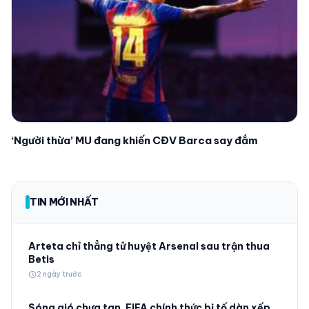
‘Người thừa’ MU đang khiến CĐV Barca say đắm
TIN MỚI NHẤT
Arteta chỉ thẳng tử huyệt Arsenal sau trận thua
Betis
schedule
2 ngày trước
Sóng gió chưa tan, FIFA chính thức bị tố dàn xếp