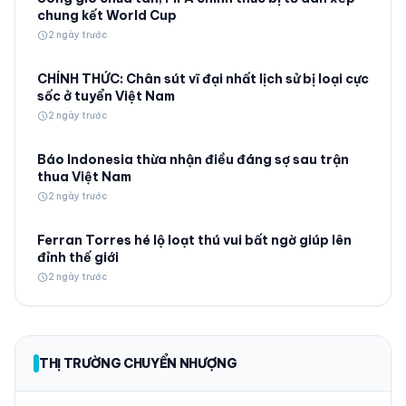
chung kết World Cup
schedule
2 ngày trước
CHÍNH THỨC: Chân sút vĩ đại nhất lịch sử bị loại cực
sốc ở tuyển Việt Nam
schedule
2 ngày trước
Báo Indonesia thừa nhận điều đáng sợ sau trận
thua Việt Nam
schedule
2 ngày trước
Ferran Torres hé lộ loạt thú vui bất ngờ giúp lên
đỉnh thế giới
schedule
2 ngày trước
THỊ TRƯỜNG CHUYỂN NHƯỢNG