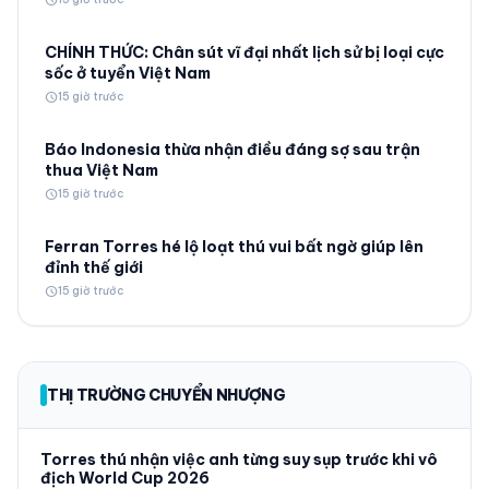
CHÍNH THỨC: Chân sút vĩ đại nhất lịch sử bị loại cực
sốc ở tuyển Việt Nam
schedule
15 giờ trước
Báo Indonesia thừa nhận điều đáng sợ sau trận
thua Việt Nam
schedule
15 giờ trước
Ferran Torres hé lộ loạt thú vui bất ngờ giúp lên
đỉnh thế giới
schedule
15 giờ trước
THỊ TRƯỜNG CHUYỂN NHƯỢNG
Torres thú nhận việc anh từng suy sụp trước khi vô
địch World Cup 2026