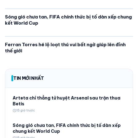
Sóng gió chưa tan, FIFA chính thức bị tố dàn xếp chung
kết World Cup
Ferran Torres hé lộ loạt thú vui bất ngờ giúp lên đỉnh
thế giới
TIN MỚI NHẤT
Arteta chỉ thẳng tử huyệt Arsenal sau trận thua
Betis
schedule
15 giờ trước
Sóng gió chưa tan, FIFA chính thức bị tố dàn xếp
chung kết World Cup
schedule
15 giờ trước