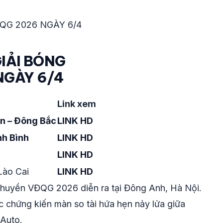
QG 2026 NGÀY 6/4
GIẢI BÓNG
NGÀY 6/4
Link xem
in – Đông Bắc
LINK HD
nh Bình
LINK HD
LINK HD
Lào Cai
LINK HD
chuyền VĐQG 2026 diễn ra tại Đông Anh, Hà Nội.
c chứng kiến màn so tài hứa hẹn nảy lửa giữa
 Auto.