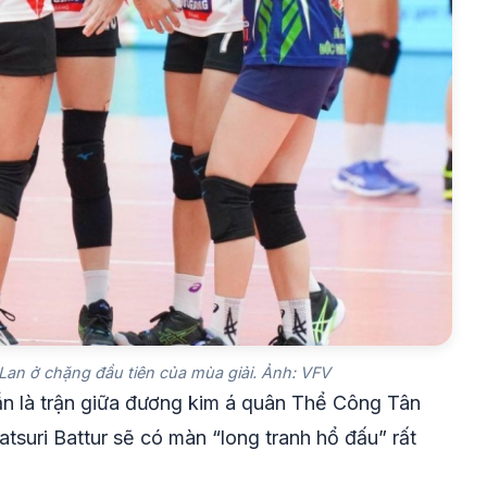
Lan ở chặng đầu tiên của mùa giải. Ảnh: VFV
 là trận giữa đương kim á quân Thể Công Tân
tsuri Battur sẽ có màn “long tranh hổ đấu” rất