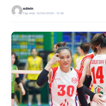
VIDEO
admin
Cập nhật: 12/04/2026 - 12:28
LỊCH THI ĐẤU
share
mail