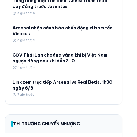
Tung hàng loạt tân binh, Chelsea vẫn thua
cay đắng trước Juventus
schedule
15 giờ trước
Arsenal nhận cảnh báo chấn động vì bom tấn
Vinicius
schedule
15 giờ trước
© 2026 TT24H
CĐV Thái Lan choáng váng khi bị Việt Nam
ngược dòng sau khi dẫn 3-0
schedule
15 giờ trước
Link xem trực tiếp Arsenal vs Real Betis, 1h30
ngày 6/8
schedule
17 giờ trước
THỊ TRƯỜNG CHUYỂN NHƯỢNG