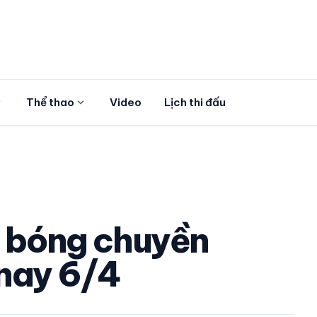
more
expand_more
Thể thao
Video
Lịch thi đấu
026
p bóng chuyền
nay 6/4