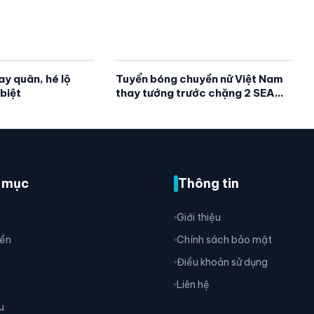
y quân, hé lộ
Tuyển bóng chuyền nữ Việt Nam
biệt
thay tướng trước chặng 2 SEA
V.Cup 2026
 mục
Thông tin
Giới thiệu
ền
Chính sách bảo mật
Điều khoản sử dụng
Liên hệ
u