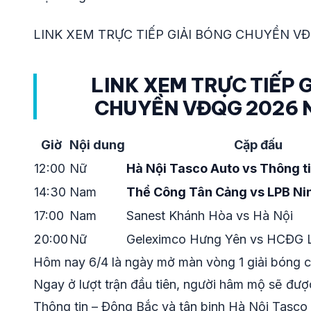
LINK XEM TRỰC TIẾP GIẢI BÓNG CHUYỀN VĐ
LINK XEM TRỰC TIẾP 
CHUYỀN VĐQG 2026 
Giờ
Nội dung
Cặp đấu
12:00
Nữ
Hà Nội Tasco Auto vs Thông t
14:30
Nam
Thể Công Tân Cảng vs LPB Ni
17:00
Nam
Sanest Khánh Hòa vs Hà Nội
20:00
Nữ
Geleximco Hưng Yên vs HCĐG 
Hôm nay 6/4 là ngày mở màn vòng 1 giải bóng 
Ngay ở lượt trận đầu tiên, người hâm mộ sẽ đượ
Thông tin – Đông Bắc và tân binh Hà Nội Tasco