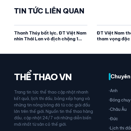
TIN TỨC LIÊN QUAN
Thanh Thúy bất lực, ĐT Việt Nam
ĐT Việt Nam tha
nhìn Thái Lan vô địch chặng 1
tham vọng đặc 
SEA V.Cup
THỂ THAO VN
Chuyên
Anh
Trang tin tức thể thao cập nhật nhanh
kết quả, lịch thi đấu, bảng xếp hạng và
Bóng chuy
những tin nóng bóng đá từ các giải đấu
Châu Âu
lớn trên thế giới. Nguồn tin thể thao hàng
đầu, cập nhật 24/7 với những diễn biến
Đức
mới nhất từ sân cỏ thế giới.
Lịch thi đấ