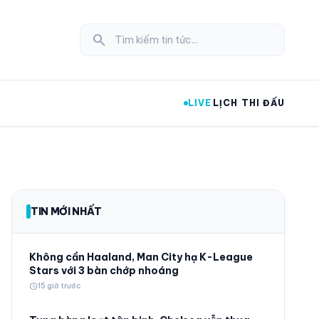
search
LIVE
LỊCH THI ĐẤU
expand_more
TIN MỚI NHẤT
expand_more
Không cần Haaland, Man City hạ K-League
Stars với 3 bàn chớp nhoáng
schedule
15 giờ trước
expand_more