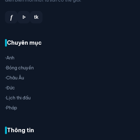
play_arrow
f
tk
Chuyên mục
Anh
Bóng chuyền
Châu Âu
Đức
Lịch thi đấu
Pháp
Thông tin