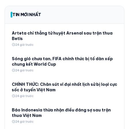
TIN MỚI NHẤT
Arteta chỉ thẳng tử huyệt Arsenal sau trận thua
Betis
schedule
24 giờ trước
Sóng gió chưa tan, FIFA chính thức bị tố dàn xếp
chung kết World Cup
schedule
24 giờ trước
CHÍNH THỨC: Chân sút vĩ đại nhất lịch sử bị loại cực
sốc ở tuyển Việt Nam
schedule
24 giờ trước
Báo Indonesia thừa nhận điều đáng sợ sau trận
thua Việt Nam
schedule
24 giờ trước