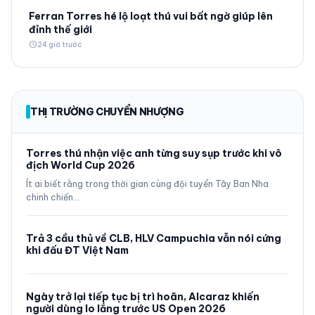
Ferran Torres hé lộ loạt thú vui bất ngờ giúp lên
đỉnh thế giới
schedule
24 giờ trước
THỊ TRƯỜNG CHUYỂN NHƯỢNG
Torres thú nhận việc anh từng suy sụp trước khi vô
địch World Cup 2026
Ít ai biết rằng trong thời gian cùng đội tuyển Tây Ban Nha
chinh chiến…
Trả 3 cầu thủ về CLB, HLV Campuchia vẫn nói cứng
khi đấu ĐT Việt Nam
Ngày trở lại tiếp tục bị trì hoãn, Alcaraz khiến
người dùng lo lắng trước US Open 2026