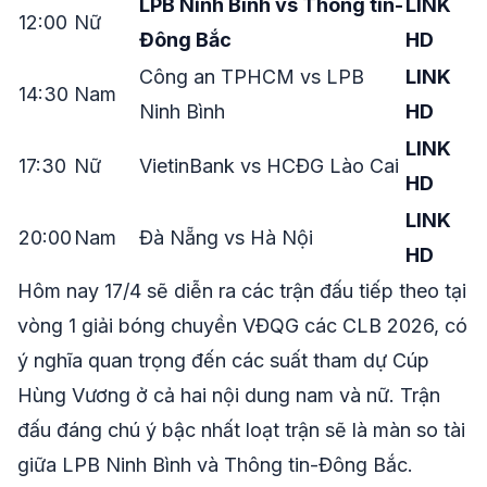
LPB Ninh Bình vs Thông tin-
LINK
12:00
Nữ
Đông Bắc
HD
Công an TPHCM vs LPB
LINK
14:30
Nam
Ninh Bình
HD
LINK
17:30
Nữ
VietinBank vs HCĐG Lào Cai
HD
LINK
20:00
Nam
Đà Nẵng vs Hà Nội
HD
Hôm nay 17/4 sẽ diễn ra các trận đấu tiếp theo tại
vòng 1 giải bóng chuyền VĐQG các CLB 2026, có
ý nghĩa quan trọng đến các suất tham dự Cúp
Hùng Vương ở cả hai nội dung nam và nữ. Trận
đấu đáng chú ý bậc nhất loạt trận sẽ là màn so tài
giữa LPB Ninh Bình và Thông tin-Đông Bắc.