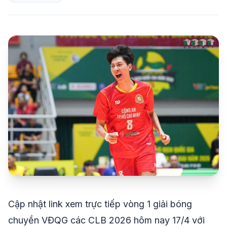
share
mail
© 2026 TT24H
Cập nhật link xem trực tiếp vòng 1 giải bóng
chuyền VĐQG các CLB 2026 hôm nay 17/4 với