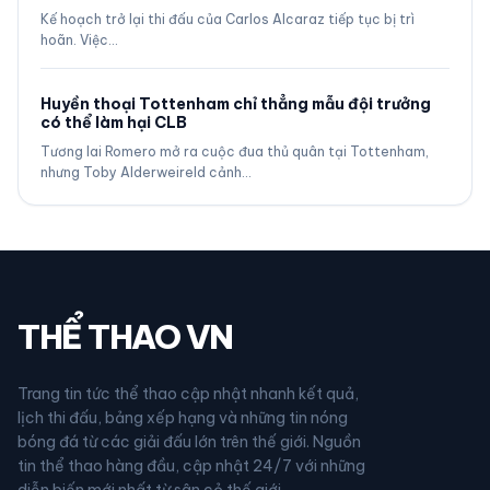
Kế hoạch trở lại thi đấu của Carlos Alcaraz tiếp tục bị trì
hoãn. Việc…
Huyền thoại Tottenham chỉ thẳng mẫu đội trưởng
có thể làm hại CLB
Tương lai Romero mở ra cuộc đua thủ quân tại Tottenham,
nhưng Toby Alderweireld cảnh…
THỂ THAO VN
Trang tin tức thể thao cập nhật nhanh kết quả,
lịch thi đấu, bảng xếp hạng và những tin nóng
bóng đá từ các giải đấu lớn trên thế giới. Nguồn
tin thể thao hàng đầu, cập nhật 24/7 với những
diễn biến mới nhất từ sân cỏ thế giới.