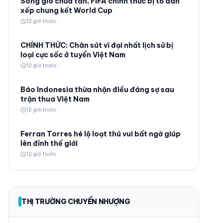
Sóng gió chưa tan, FIFA chính thức bị tố dàn
xếp chung kết World Cup
schedule
12 giờ trước
CHÍNH THỨC: Chân sút vĩ đại nhất lịch sử bị
loại cực sốc ở tuyển Việt Nam
schedule
12 giờ trước
© 2026 TT24H
Báo Indonesia thừa nhận điều đáng sợ sau
trận thua Việt Nam
schedule
12 giờ trước
Ferran Torres hé lộ loạt thú vui bất ngờ giúp
lên đỉnh thế giới
schedule
12 giờ trước
THỊ TRƯỜNG CHUYỂN NHƯỢNG