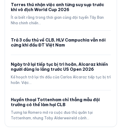
Torres thú nhận việc anh từng suy sụp trước
khi vô địch World Cup 2026
Ít ai biết rằng trong thời gian cùng đội tuyển Tây Ban
Nha chinh chiến…
Trả 3 cầu thủ về CLB, HLV Campuchia vẫn nói
cứng khi đấu ĐT Việt Nam
Ngày trở lại tiếp tục bị trì hoãn, Alcaraz khiến
người dùng lo lắng trước US Open 2026
Kế hoạch trở lại thi đấu của Carlos Alcaraz tiếp tục bị trì
hoãn. Việc…
Huyền thoại Tottenham chỉ thẳng mẫu đội
trưởng có thể làm hại CLB
Tương lai Romero mở ra cuộc đua thủ quân tại
Tottenham, nhưng Toby Alderweireld cảnh…