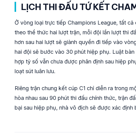
LỊCH THI ĐẤU TỨ KẾT CHA
Ở vòng loại trực tiếp Champions League, tất cả 
theo thể thức hai lượt trận, mỗi đội lần lượt thi 
hơn sau hai lượt sẽ giành quyền đi tiếp vào vòng
hai đội sẽ bước vào 30 phút hiệp phụ. Luật bà
hợp tỷ số vẫn chưa được phân định sau hiệp phụ
loạt sút luân lưu.
Riêng trận chung kết cúp C1 chỉ diễn ra trong mộ
hòa nhau sau 90 phút thi đấu chính thức, trận 
bại sau hiệp phụ, nhà vô địch sẽ được xác định b