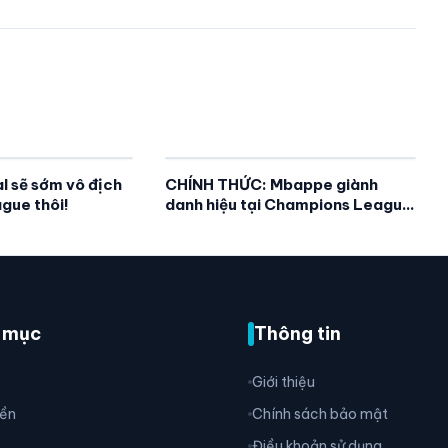
l sẽ sớm vô địch
CHÍNH THỨC: Mbappe giành
gue thôi!
danh hiệu tại Champions League
2025/26
 mục
Thông tin
Giới thiệu
ền
Chính sách bảo mật
Điều khoản sử dụng