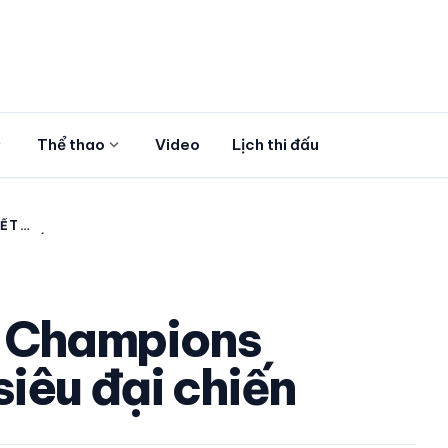
more
expand_more
Thể thao
Video
Lịch thi đấu
KẾT
E: HẤP
ẾN
ết Champions
iêu đại chiến