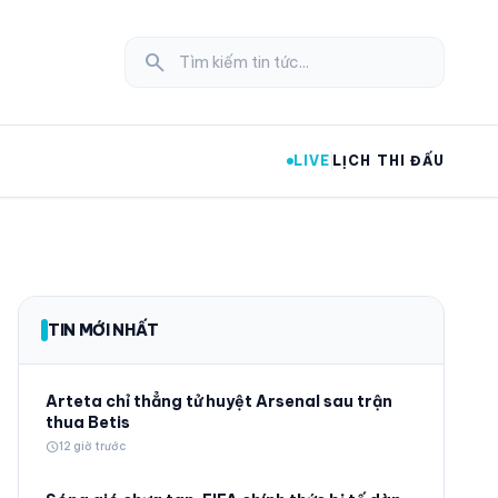
search
LIVE
LỊCH THI ĐẤU
expand_more
TIN MỚI NHẤT
expand_more
Arteta chỉ thẳng tử huyệt Arsenal sau trận
thua Betis
schedule
12 giờ trước
expand_more