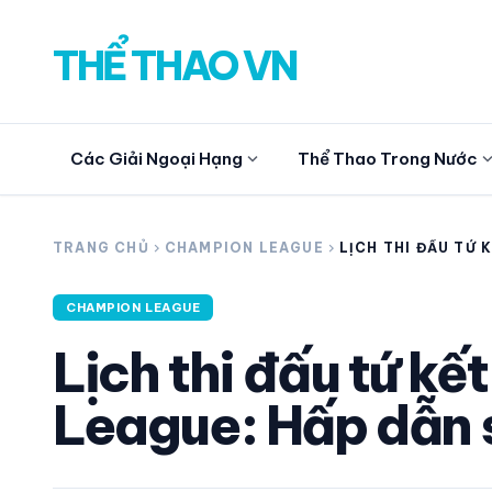
THỂ THAO VN
expand_more
expand_
Các Giải Ngoại Hạng
Thể Thao Trong Nước
search
TRANG CHỦ
chevron_right
CHAMPION LEAGUE
chevron_right
LỊCH THI ĐẤU TỨ 
CHAMPIONS LEAGU
DẪN SIÊU ĐẠI CHI
CHAMPION LEAGUE
CÁC GIẢI NGOẠI HẠNG
Lịch thi đấu tứ k
THỂ THAO TRONG NƯỚC
League: Hấp dẫn s
THỂ THAO