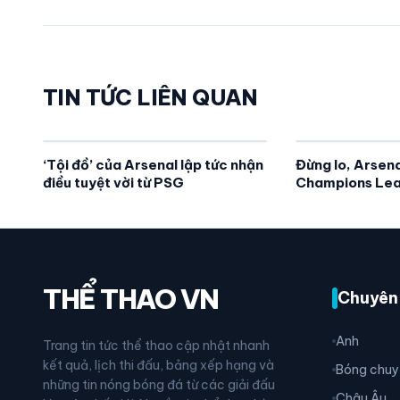
TIN TỨC LIÊN QUAN
‘Tội đồ’ của Arsenal lập tức nhận
Đừng lo, Arsena
điều tuyệt vời từ PSG
Champions Lea
THỂ THAO VN
Chuyên
Anh
Trang tin tức thể thao cập nhật nhanh
kết quả, lịch thi đấu, bảng xếp hạng và
Bóng chuy
những tin nóng bóng đá từ các giải đấu
Châu Âu