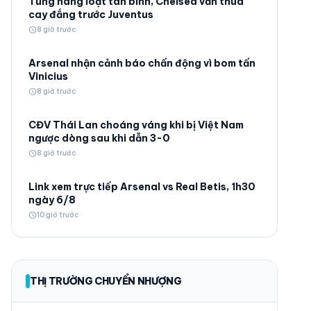
Tung hàng loạt tân binh, Chelsea vẫn thua
cay đắng trước Juventus
schedule
8 giờ trước
Arsenal nhận cảnh báo chấn động vì bom tấn
Vinicius
schedule
8 giờ trước
© 2026 TT24H
CĐV Thái Lan choáng váng khi bị Việt Nam
ngược dòng sau khi dẫn 3-0
schedule
8 giờ trước
Link xem trực tiếp Arsenal vs Real Betis, 1h30
ngày 6/8
schedule
10 giờ trước
THỊ TRƯỜNG CHUYỂN NHƯỢNG