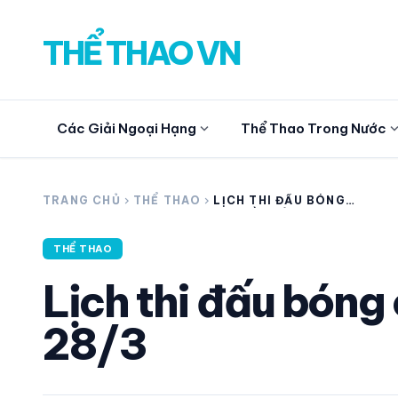
THỂ THAO VN
expand_more
expand_
Các Giải Ngoại Hạng
Thể Thao Trong Nước
search
TRANG CHỦ
chevron_right
THỂ THAO
chevron_right
LỊCH THI ĐẤU BÓNG
CHUYỀN HÔM NAY 28/3
THỂ THAO
CÁC GIẢI NGOẠI HẠNG
Lịch thi đấu bón
THỂ THAO TRONG NƯỚC
28/3
THỂ THAO