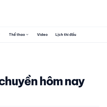
more
expand_more
Thể thao
Video
Lịch thi đấu
g chuyền hôm nay