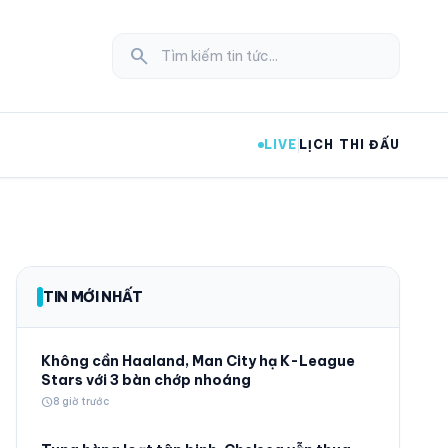
search
LIVE
LỊCH THI ĐẤU
expand_more
TIN MỚI NHẤT
expand_more
Không cần Haaland, Man City hạ K-League
Stars với 3 bàn chớp nhoáng
schedule
8 giờ trước
expand_more