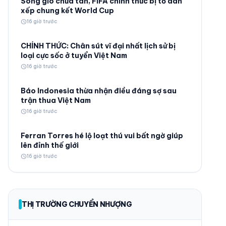
Sóng gió chưa tan, FIFA chính thức bị tố dàn
xếp chung kết World Cup
schedule
16 giờ trước
CHÍNH THỨC: Chân sút vĩ đại nhất lịch sử bị
loại cực sốc ở tuyển Việt Nam
schedule
16 giờ trước
© 2026 TT24H
Báo Indonesia thừa nhận điều đáng sợ sau
trận thua Việt Nam
schedule
16 giờ trước
Ferran Torres hé lộ loạt thú vui bất ngờ giúp
lên đỉnh thế giới
schedule
16 giờ trước
THỊ TRƯỜNG CHUYỂN NHƯỢNG