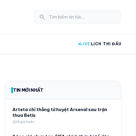
search
LIVE
LỊCH THI ĐẤU
expand_more
TIN MỚI NHẤT
expand_more
Arteta chỉ thẳng tử huyệt Arsenal sau trận
thua Betis
schedule
16 giờ trước
expand_more