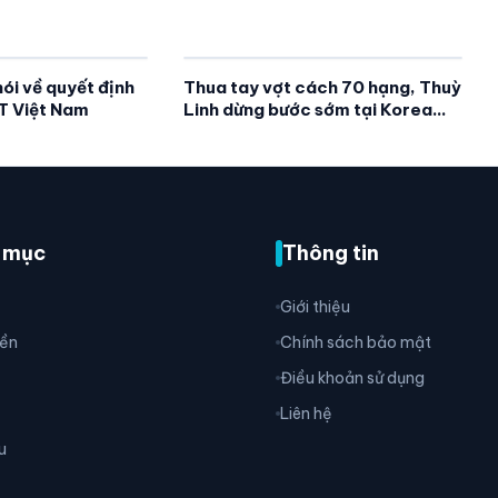
ói về quyết định
Thua tay vợt cách 70 hạng, Thuỳ
ĐT Việt Nam
Linh dừng bước sớm tại Korea
Masters 2026
 mục
Thông tin
Giới thiệu
ền
Chính sách bảo mật
Điều khoản sử dụng
Liên hệ
u