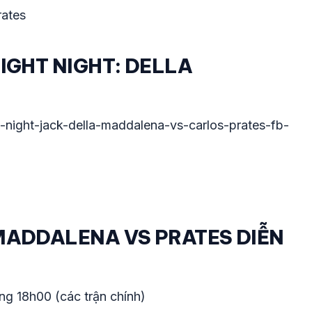
rates
FIGHT NIGHT: DELLA
ht-night-jack-della-maddalena-vs-carlos-prates-fb-
 MADDALENA VS PRATES DIỄN
ảng 18h00 (các trận chính)