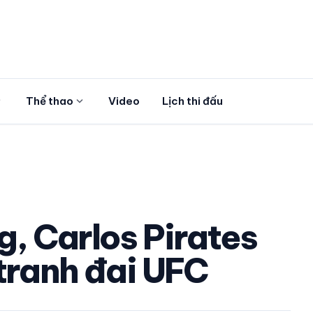
more
expand_more
Thể thao
Video
Lịch thi đấu
g, Carlos Pirates
 tranh đai UFC