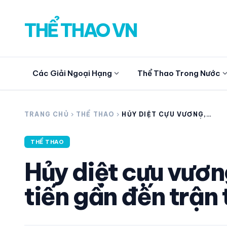
THỂ THAO VN
expand_more
expand_
Các Giải Ngoại Hạng
Thể Thao Trong Nước
search
TRANG CHỦ
chevron_right
THỂ THAO
chevron_right
HỦY DIỆT CỰU VƯƠNG,
CARLOS PIRATES TIẾN
GẦN ĐẾN TRẬN TRANH ĐAI
UFC
THỂ THAO
CÁC GIẢI NGOẠI HẠNG
Hủy diệt cựu vươn
THỂ THAO TRONG NƯỚC
tiến gần đến trận
THỂ THAO