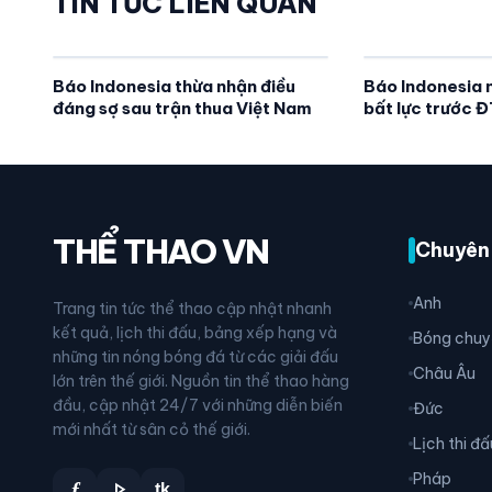
TIN TỨC LIÊN QUAN
Báo Indonesia thừa nhận điều
Báo Indonesia n
đáng sợ sau trận thua Việt Nam
bất lực trước 
THỂ THAO VN
Chuyên
Anh
Trang tin tức thể thao cập nhật nhanh
kết quả, lịch thi đấu, bảng xếp hạng và
Bóng chuy
những tin nóng bóng đá từ các giải đấu
Châu Âu
lớn trên thế giới. Nguồn tin thể thao hàng
đầu, cập nhật 24/7 với những diễn biến
Đức
mới nhất từ sân cỏ thế giới.
Lịch thi đấ
Pháp
play_arrow
f
tk