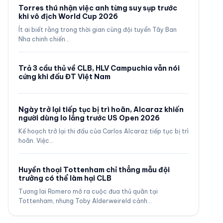
Torres thú nhận việc anh từng suy sụp trước
khi vô địch World Cup 2026
Ít ai biết rằng trong thời gian cùng đội tuyển Tây Ban
Nha chinh chiến…
Trả 3 cầu thủ về CLB, HLV Campuchia vẫn nói
cứng khi đấu ĐT Việt Nam
Ngày trở lại tiếp tục bị trì hoãn, Alcaraz khiến
người dùng lo lắng trước US Open 2026
Kế hoạch trở lại thi đấu của Carlos Alcaraz tiếp tục bị trì
hoãn. Việc…
Huyền thoại Tottenham chỉ thẳng mẫu đội
trưởng có thể làm hại CLB
Tương lai Romero mở ra cuộc đua thủ quân tại
Tottenham, nhưng Toby Alderweireld cảnh…