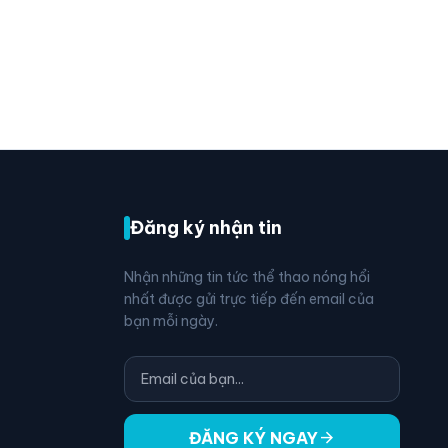
Đăng ký nhận tin
Nhận những tin tức thể thao nóng hổi
nhất được gửi trực tiếp đến email của
bạn mỗi ngày.
arrow_forward
ĐĂNG KÝ NGAY