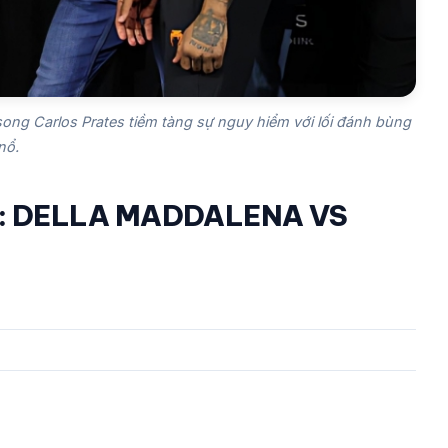
song Carlos Prates tiềm tàng sự nguy hiểm với lối đánh bùng
nổ.
T: DELLA MADDALENA VS