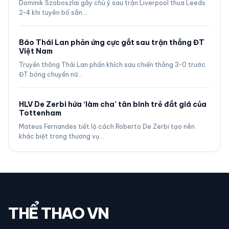
Dominik Szoboszlai gây chú ý sau trận Liverpool thua Leeds
2-4 khi tuyên bố sẵn…
Báo Thái Lan phản ứng cực gắt sau trận thắng ĐT
Việt Nam
Truyền thông Thái Lan phấn khích sau chiến thắng 3-0 trước
ĐT bóng chuyền nữ…
HLV De Zerbi hứa ‘làm cha’ tân binh trẻ đắt giá của
Tottenham
Mateus Fernandes tiết lộ cách Roberto De Zerbi tạo nên
khác biệt trong thương vụ…
THỂ THAO VN