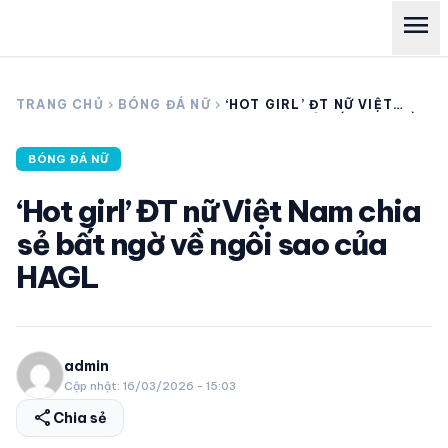
menu
search
TRANG CHỦ
chevron_right
BÓNG ĐÁ NỮ
chevron_right
‘HOT GIRL’ ĐT NỮ VIỆT
NAM CHIA SẺ BẤT NGỜ VỀ
NGÔI SAO CỦA HAGL
BÓNG ĐÁ NỮ
expand_more
CÁC GIẢI NGOẠI HẠNG
‘Hot girl’ ĐT nữ Việt Nam chia
expand_more
THỂ THAO TRONG NƯỚC
sẻ bất ngờ về ngôi sao của
HAGL
expand_more
THỂ THAO
VIDEO
admin
Cập nhật: 16/03/2026 - 15:03
LỊCH THI ĐẤU
share
Chia sẻ