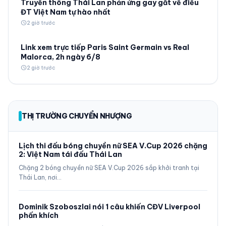
Truyền thông Thái Lan phản ứng gay gắt về điều
ĐT Việt Nam tự hào nhất
schedule
2 giờ trước
Link xem trực tiếp Paris Saint Germain vs Real
Malorca, 2h ngày 6/8
schedule
2 giờ trước
THỊ TRƯỜNG CHUYỂN NHƯỢNG
Lịch thi đấu bóng chuyền nữ SEA V.Cup 2026 chặng
2: Việt Nam tái đấu Thái Lan
Chặng 2 bóng chuyền nữ SEA V.Cup 2026 sắp khởi tranh tại
Thái Lan, nơi…
Dominik Szoboszlai nói 1 câu khiến CĐV Liverpool
phấn khích