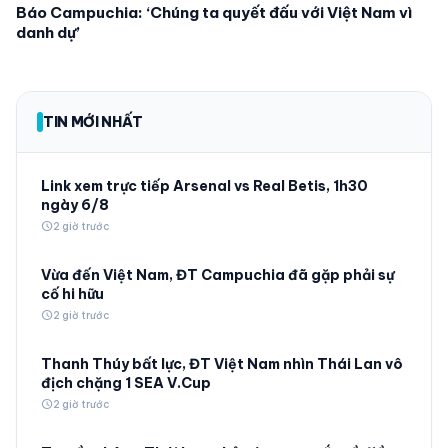
Báo Campuchia: ‘Chúng ta quyết đấu với Việt Nam vì
danh dự’
TIN MỚI NHẤT
Link xem trực tiếp Arsenal vs Real Betis, 1h30
ngày 6/8
schedule
2 giờ trước
Vừa đến Việt Nam, ĐT Campuchia đã gặp phải sự
cố hi hữu
schedule
2 giờ trước
Thanh Thúy bất lực, ĐT Việt Nam nhìn Thái Lan vô
địch chặng 1 SEA V.Cup
schedule
2 giờ trước