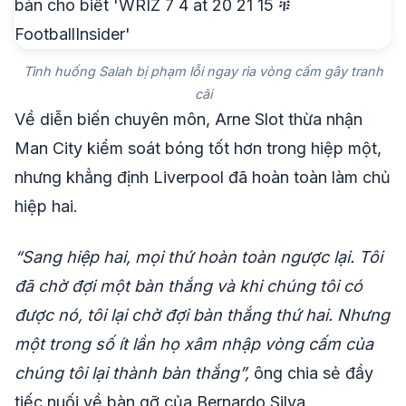
Tình huống Salah bị phạm lỗi ngay rìa vòng cấm gây tranh
cãi
Về diễn biến chuyên môn, Arne Slot thừa nhận
Man City kiểm soát bóng tốt hơn trong hiệp một,
nhưng khẳng định Liverpool đã hoàn toàn làm chủ
hiệp hai.
“Sang hiệp hai, mọi thứ hoàn toàn ngược lại. Tôi
đã chờ đợi một bàn thắng và khi chúng tôi có
được nó, tôi lại chờ đợi bàn thắng thứ hai. Nhưng
một trong số ít lần họ xâm nhập vòng cấm của
chúng tôi lại thành bàn thắng”,
ông chia sẻ đầy
tiếc nuối về bàn gỡ của Bernardo Silva.