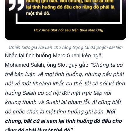
Chiến lược gia Hà Lan cho rằng trọng tài đã phạm sai lầm
Nhắc lại tình huống Marc Guehi kéo ngã
Mohamed Salah, ông Slot gay gắt:
“Chúng ta có
thể bàn luận về mọi tình huống, nhưng nếu phải
nói về một khoảnh khắc cụ thể, tôi sẽ nói về tình
huống Salah có cơ hội đối mặt trực tiếp với
khung thành và Guehi lại phạm lỗi. Ai cũng biết
đó chắc chắn là một tình huống ghi bàn.
Nói
chung, bất cứ ai xem lại tình huống đó đều cho
rằng đó phải là một thẻ đỏ”.