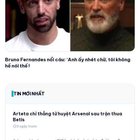
Bruno Fernandes nổi cáu: ‘Anh ấy nhét chữ, tôi không
hề nói thế !
TIN MỚI NHẤT
Arteta chỉ thẳng tử huyệt Arsenal sau trận thua
Betis
schedule
3 ngày trước