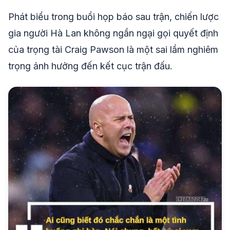
Phát biểu trong buổi họp báo sau trận, chiến lược
gia người Hà Lan không ngần ngại gọi quyết định
của trọng tài Craig Pawson là một sai lầm nghiêm
trọng ảnh hưởng đến kết cục trận đấu.