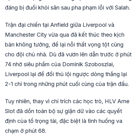
đáng bị đuổi khỏi sân sau pha phạm lỗi với Salah.
Trận đại chiến tại Anfield giữa Liverpool và
Manchester City vừa qua đã kết thúc theo kịch
bản không tưởng, để lại nỗi thất vọng tột cùng
cho đội chủ nhà. Dù đã vươn lên dẫn trước ở phút
74 nhờ siêu phẩm của Dominik Szoboszlai,
Liverpool lại để đối thủ lội ngược dòng thắng lại
2-1 chỉ trong những phút cuối cùng của trận đấu.
Tuy nhiên, thay vì chỉ trích các học trò, HLV Arne
Slot đã dồn toàn bộ sự giận dữ vào các quyết
định của tổ trọng tài, đặc biệt là tình huống va
chạm ở phút 68.