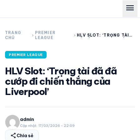
menu
search
TRANG
PREMIER
chevron_right
chevron_right
HLV SLOT: ‘TRỌNG TÀI
CHỦ
LEAGUE
ĐÃ ĐÃ CƯỚP ĐI CHIẾN
THẮNG CỦA LIVERPOOL’
expand_more
CÁC GIẢI NGOẠI HẠNG
PREMIER LEAGUE
HLV Slot: ‘Trọng tài đã đã
expand_more
THỂ THAO TRONG NƯỚC
cướp đi chiến thắng của
Liverpool’
expand_more
THỂ THAO
VIDEO
admin
Cập nhật: 17/03/2026 - 22:09
LỊCH THI ĐẤU
share
Chia sẻ