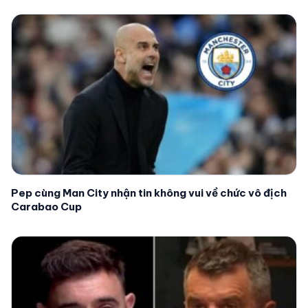
Pep cùng Man City nhận tin không vui về chức vô địch
Carabao Cup