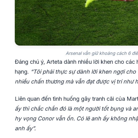
Arsenal vẫn giữ khoảng cách 6 điể
Đáng chú ý, Arteta dành nhiều lời khen cho các h
hạng.
“Tôi phải thực sự dành lời khen ngợi cho 
nhiều chấn thương mà vẫn đạt được vị trí như hi
Liên quan đến tình huống gây tranh cãi của Marti
ấy thì chắc chắn đó là một người tốt bụng và 
hy vọng Conor vẫn ổn. Có lẽ anh ấy không nhận
anh ấy”.