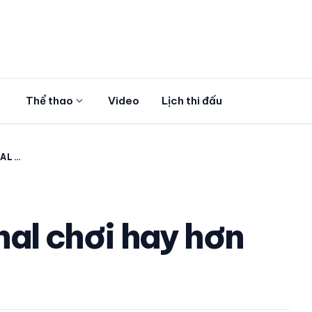
more
expand_more
Thể thao
Video
Lịch thi đấu
NAL
nal chơi hay hơn