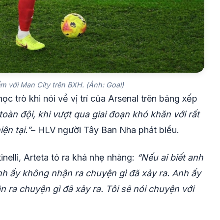
m với Man City trên BXH. (Ảnh: Goal)
ọc trò khi nói về vị trí của Arsenal trên bảng xếp
toàn đội, khi vượt qua giai đoạn khó khăn với rất
ện tại.”
– HLV người Tây Ban Nha phát biểu.
nelli, Arteta tỏ ra khá nhẹ nhàng:
“Nếu ai biết anh
anh ấy không nhận ra chuyện gì đã xảy ra. Anh ấy
 ra chuyện gì đã xảy ra. Tôi sẽ nói chuyện với