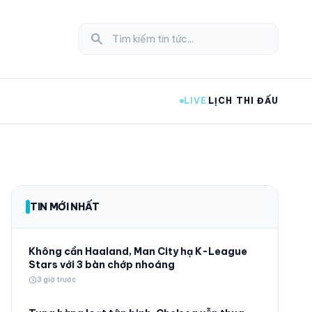
search
LIVE
LỊCH THI ĐẤU
expand_more
TIN MỚI NHẤT
expand_more
Không cần Haaland, Man City hạ K-League
Stars với 3 bàn chớp nhoáng
schedule
3 giờ trước
expand_more