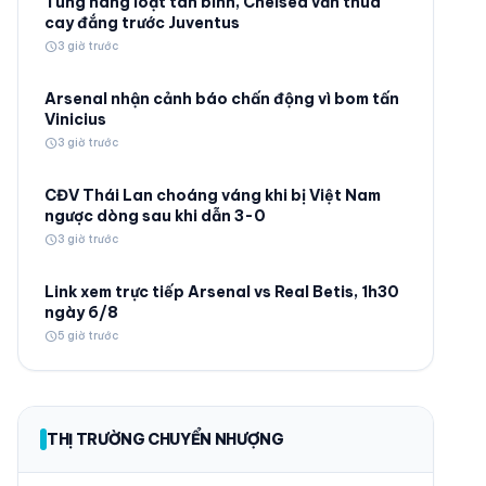
Tung hàng loạt tân binh, Chelsea vẫn thua
cay đắng trước Juventus
schedule
3 giờ trước
Arsenal nhận cảnh báo chấn động vì bom tấn
Vinicius
schedule
3 giờ trước
© 2026 TT24H
CĐV Thái Lan choáng váng khi bị Việt Nam
ngược dòng sau khi dẫn 3-0
schedule
3 giờ trước
Link xem trực tiếp Arsenal vs Real Betis, 1h30
ngày 6/8
schedule
5 giờ trước
THỊ TRƯỜNG CHUYỂN NHƯỢNG