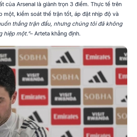
t của Arsenal là giành trọn 3 điểm. Thực tế trên
p một, kiểm soát thế trận tốt, áp đặt nhịp độ và
muốn thắng trận đấu, nhưng chúng tôi đã không
g hiệp một.”
– Arteta khẳng định.