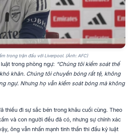
ầm trong trận đấu với Liverpool. (Ảnh: AFC)
ỷ luật trong phòng ngự:
“Chúng tôi kiểm soát thế
p khó khăn. Chúng tôi chuyền bóng rất tệ, không
hòng ngự. Nhưng họ vẫn kiểm soát bóng mà không
đã thiếu đi sự sắc bén trong khâu cuối cùng. Theo
cấm và con người đều đã có, nhưng sự chính xác
vậy, ông vẫn nhấn mạnh tinh thần thi đấu kỷ luật