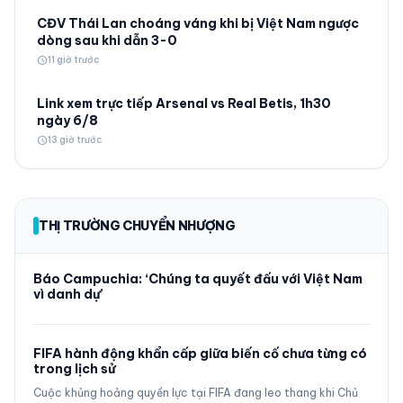
CĐV Thái Lan choáng váng khi bị Việt Nam ngược
dòng sau khi dẫn 3-0
schedule
11 giờ trước
Link xem trực tiếp Arsenal vs Real Betis, 1h30
ngày 6/8
schedule
13 giờ trước
THỊ TRƯỜNG CHUYỂN NHƯỢNG
Báo Campuchia: ‘Chúng ta quyết đấu với Việt Nam
vì danh dự’
FIFA hành động khẩn cấp giữa biến cố chưa từng có
trong lịch sử
Cuộc khủng hoảng quyền lực tại FIFA đang leo thang khi Chủ