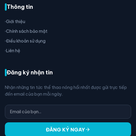
Thông tin
Giới thiệu
Chính sách bảo mật
Điều khoản sử dụng
Liên hệ
Đăng ký nhận tin
Nhận những tin tức thể thao nóng hổi nhất được gửi trực tiếp
đến email của bạn mỗi ngày.
arrow_forward
ĐĂNG KÝ NGAY