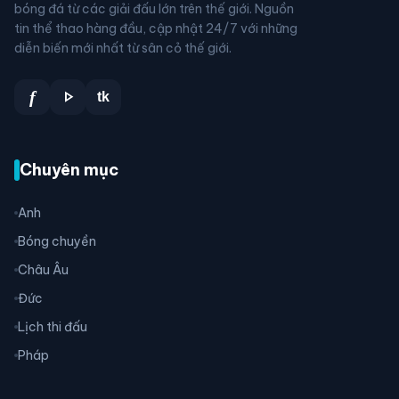
bóng đá từ các giải đấu lớn trên thế giới. Nguồn
tin thể thao hàng đầu, cập nhật 24/7 với những
diễn biến mới nhất từ sân cỏ thế giới.
play_arrow
f
tk
Chuyên mục
Anh
Bóng chuyền
Châu Âu
Đức
Lịch thi đấu
Pháp