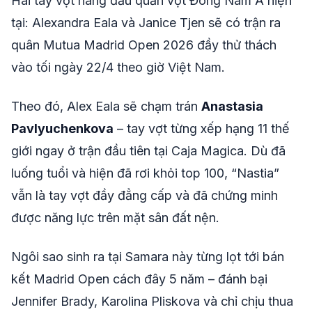
Hai tay vợt hàng đầu quần vợt Đông Nam Á hiện
tại: Alexandra Eala và Janice Tjen sẽ có trận ra
quân Mutua Madrid Open 2026 đầy thử thách
vào tối ngày 22/4 theo giờ Việt Nam.
Theo đó, Alex Eala sẽ chạm trán
Anastasia
Pavlyuchenkova
– tay vợt từng xếp hạng 11 thế
giới ngay ở trận đầu tiên tại Caja Magica. Dù đã
luống tuổi và hiện đã rơi khỏi top 100, “Nastia”
vẫn là tay vợt đầy đẳng cấp và đã chứng minh
được năng lực trên mặt sân đất nện.
Ngôi sao sinh ra tại Samara này từng lọt tới bán
kết Madrid Open cách đây 5 năm – đánh bại
Jennifer Brady, Karolina Pliskova và chỉ chịu thua