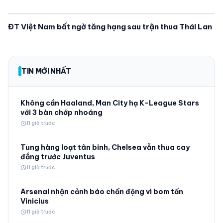
ĐT Việt Nam bất ngờ tăng hạng sau trận thua Thái Lan
TIN MỚI NHẤT
Không cần Haaland, Man City hạ K-League Stars
với 3 bàn chớp nhoáng
schedule
11 giờ trước
Tung hàng loạt tân binh, Chelsea vẫn thua cay
đắng trước Juventus
schedule
11 giờ trước
Arsenal nhận cảnh báo chấn động vì bom tấn
Vinicius
schedule
11 giờ trước