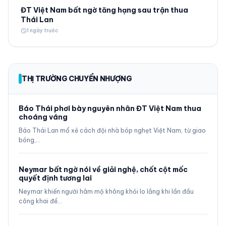
ĐT Việt Nam bất ngờ tăng hạng sau trận thua
Thái Lan
schedule
1 ngày trước
THỊ TRƯỜNG CHUYỂN NHƯỢNG
Báo Thái phơi bày nguyên nhân ĐT Việt Nam thua
choáng váng
Báo Thái Lan mổ xẻ cách đội nhà bóp nghẹt Việt Nam, từ giao
bóng,…
Neymar bất ngờ nói về giải nghệ, chốt cột mốc
quyết định tương lai
Neymar khiến người hâm mộ không khỏi lo lắng khi lần đầu
công khai đề…