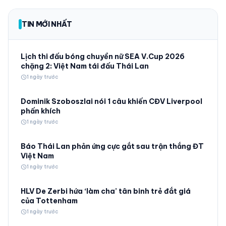
TIN MỚI NHẤT
Lịch thi đấu bóng chuyền nữ SEA V.Cup 2026
chặng 2: Việt Nam tái đấu Thái Lan
schedule
1 ngày trước
Dominik Szoboszlai nói 1 câu khiến CĐV Liverpool
phấn khích
schedule
1 ngày trước
Báo Thái Lan phản ứng cực gắt sau trận thắng ĐT
Việt Nam
schedule
1 ngày trước
HLV De Zerbi hứa ‘làm cha’ tân binh trẻ đắt giá
của Tottenham
schedule
1 ngày trước