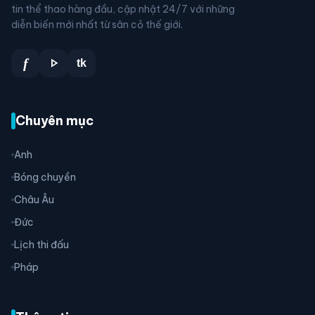
tin thể thao hàng đầu, cập nhật 24/7 với những
diễn biến mới nhất từ sân cỏ thế giới.
play_arrow
f
tk
Chuyên mục
Anh
Bóng chuyền
Châu Âu
Đức
Lịch thi đấu
Pháp