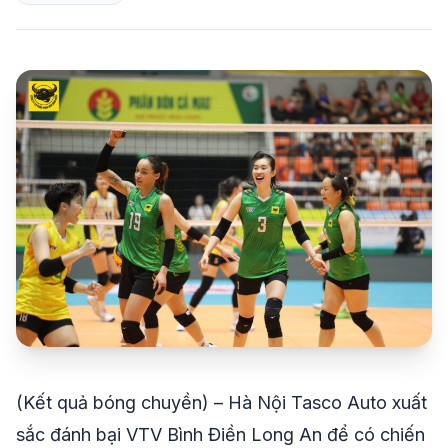
share
mail
© 2026 TT24H
(Kết quả bóng chuyền) – Hà Nội Tasco Auto xuất
sắc đánh bại VTV Bình Điền Long An để có chiến