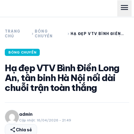
menu
search
TRANG
BÓNG
chevron_right
chevron_right
HẠ ĐẸP VTV BÌNH ĐIỀN
CHỦ
CHUYỀN
LONG AN, TÂN BINH HÀ
NỘI NỐI DÀI CHUỖI TRẬN
TOÀN THẮNG
expand_more
CÁC GIẢI NGOẠI HẠNG
BÓNG CHUYỀN
Hạ đẹp VTV Bình Điền Long
expand_more
THỂ THAO TRONG NƯỚC
An, tân binh Hà Nội nối dài
chuỗi trận toàn thắng
expand_more
THỂ THAO
VIDEO
admin
Cập nhật: 16/04/2026 - 21:49
LỊCH THI ĐẤU
share
Chia sẻ