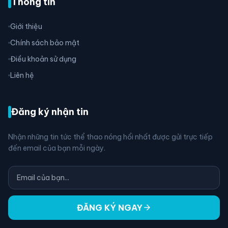
Thông tin
Giới thiệu
Chính sách bảo mật
Điều khoản sử dụng
Liên hệ
Đăng ký nhận tin
Nhận những tin tức thể thao nóng hổi nhất được gửi trực tiếp
đến email của bạn mỗi ngày.
arrow_forward
ĐĂNG KÝ NGAY